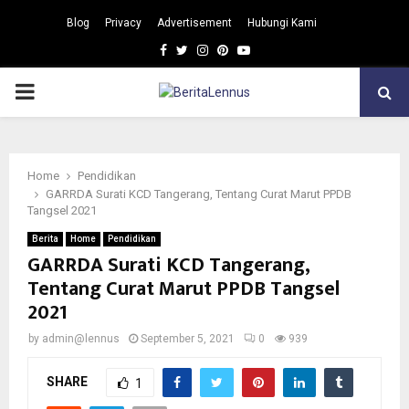
Blog
Privacy
Advertisement
Hubungi Kami
Facebook
Twitter
Instagram
Pinterest
Youtube
PRIMARY
MENU
Home
Pendidikan
GARRDA Surati KCD Tangerang, Tentang Curat Marut PPDB
Tangsel 2021
Berita
Home
Pendidikan
GARRDA Surati KCD Tangerang,
Tentang Curat Marut PPDB Tangsel
2021
by
admin@lennus
September 5, 2021
0
939
SHARE
1