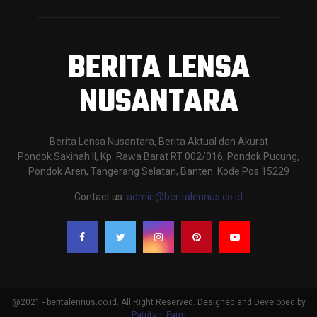
BERITA LENSA
NUSANTARA
Berita Lensa Nusantara, Berita Aktual dan Akurat
Pondok Sakinah II, Kp. Rawa Barat RT 002/016, Pondok Pucung,
Pondok Aren, Tangerang Selatan, Banten. Kode Pos 15229
Contact us:
admin@beritalennus.co.id
@2021 - beritalennus.co.id. All Right Reserved. Designed and Developed by
Patritani.Farm