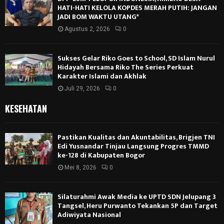
HATI-HATI KELOLA KOPDES MERAH PUTIH: JANGAN
JADI BOM WAKTU UTANG*
Agustus 2, 2026
0
Sukses Gelar Riko Goes to School, SD Islam Nurul
Hidayah Bersama Riko The Series Perkuat
Karakter Islami dan Akhlak
Juli 29, 2026
0
KESEHATAN
Pastikan Kualitas dan Akuntabilitas, Brigjen TNI
Edi Yusnandar Tinjau Langsung Progres TMMD
ke-128 di Kabupaten Bogor
Mei 8, 2026
0
Silaturahmi Awak Media ke UPTD SDN Jelupang 3
Tangsel, Heru Purwanto Tekankan 5P dan Target
Adiwiyata Nasional