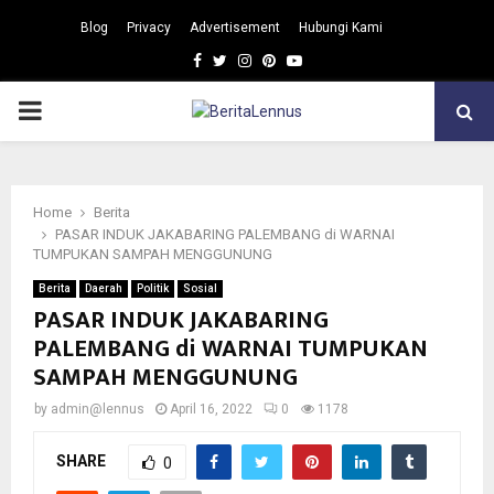
Blog
Privacy
Advertisement
Hubungi Kami
Facebook
Twitter
Instagram
Pinterest
Youtube
PRIMARY
MENU
Home
Berita
PASAR INDUK JAKABARING PALEMBANG di WARNAI
TUMPUKAN SAMPAH MENGGUNUNG
Berita
Daerah
Politik
Sosial
PASAR INDUK JAKABARING
PALEMBANG di WARNAI TUMPUKAN
SAMPAH MENGGUNUNG
by
admin@lennus
April 16, 2022
0
1178
SHARE
0