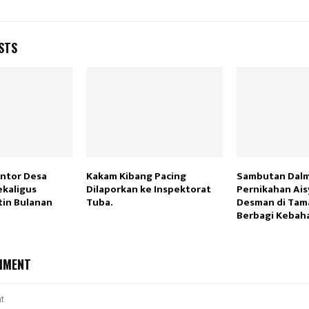
STS
ntor Desa
Kakam Kibang Pacing
Sambutan Dalm
ekaligus
Dilaporkan ke Inspektorat
Pernikahan Ais
tin Bulanan
Tuba.
Desman di Tam
Berbagi Kebah
MMENT