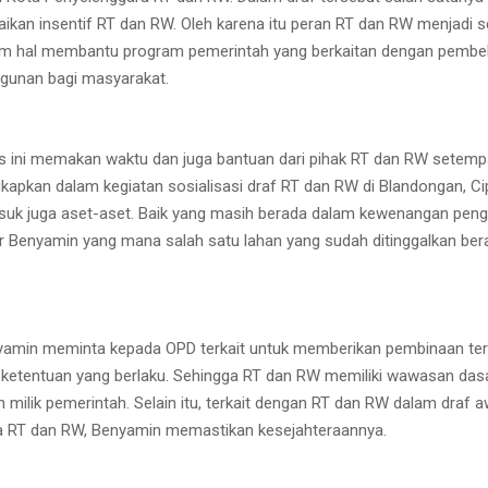
ikan insentif RT dan RW. Oleh karena itu peran RT dan RW menjadi se
am hal membantu program pemerintah yang berkaitan dengan pembe
gunan bagi masyarakat.
 ini memakan waktu dan juga bantuan dari pihak RT dan RW setempa
gkapkan dalam kegiatan sosialisasi draf RT dan RW di Blandongan, Ci
suk juga aset-aset. Baik yang masih berada dalam kewenangan pe
ujar Benyamin yang mana salah satu lahan yang sudah ditinggalkan be
nyamin meminta kepada OPD terkait untuk memberikan pembinaan te
ketentuan yang berlaku. Sehingga RT dan RW memiliki wawasan das
 milik pemerintah. Selain itu, terkait dengan RT dan RW dalam draf 
a RT dan RW, Benyamin memastikan kesejahteraannya.