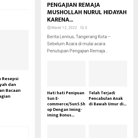
PENGAJIAN REMAJA
MUSHOLLAH NURUL HIDAYAH
KARENA...
Maret 12, 2022
0
Berita Lennus, Tangerang Kota –
Sebelum Acara di mulai acara
Penutupan Pengajian Remaja...
 Resepsi
yah dan
an Bacaan
Hati hati Penipuan
Telah Terjadi
agian
Sun E-
Pencabulan Anak
commerce/Sun5.Sh
di Bawah Umur di...
op Dengan Iming-
iming Bonus...