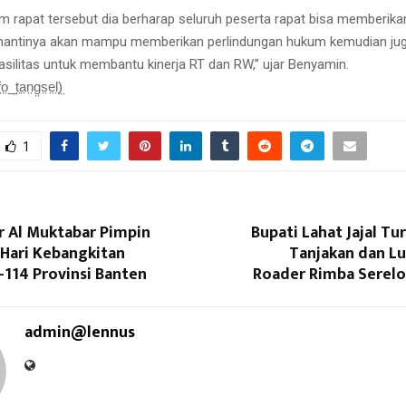
m rapat tersebut dia berharap seluruh peserta rapat bisa memberik
i nantinya akan mampu memberikan perlindungan hukum kemudian ju
silitas untuk membantu kinerja RT dan RW,” ujar Benyamin.
̤_̤t̤a̤n̤g̤s̤e̤l̤)̤
1
r Al Muktabar Pimpin
Bupati Lahat Jajal Tur
 Hari Kebangkitan
Tanjakan dan Lu
-114 Provinsi Banten
Roader Rimba Serelo
admin@lennus