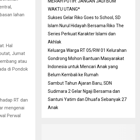
MERAH PUTIH: JANGAN JADI BOM
ntral,
WAKTU UTANG*
basan lahan
Sukses Gelar Riko Goes to School, SD
Islam Nurul Hidayah Bersama Riko The
Series Perkuat Karakter Islami dan
Akhlak
t. Hal
Keluarga Warga RT 05/RW 01 Kelurahan
putat, Jumat
Gondrong Mohon Bantuan Masyarakat
ngembang atau
Indonesia untuk Mencari Anak yang
rada di Pondok
Belum Kembali ke Rumah
Sambut Tahun Ajaran Baru, SDN
Sudimara 2 Gelar Ngaji Bersama dan
Santuni Yatim dan Dhuafa Sebanyak 27
rhadap RT dan
ar mengenai
Anak
awal Perwal