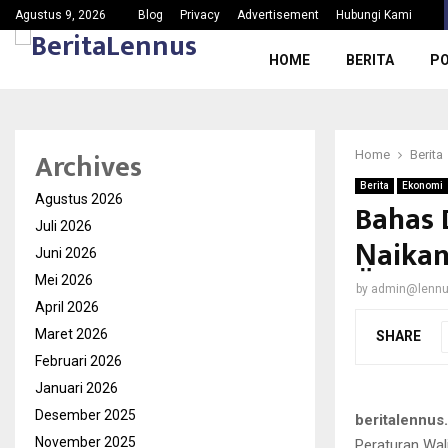
Ketua PAC Gerindra Kec.Jasinga Meradang, Nama Baik…
Agustus 9, 2026
Blog
Privacy
Advertisement
Hubungi Kami
HOME
BERITA
PO
Archives
Home
Berita
Berita
Ekonomi
Agustus 2026
Bahas 
Juli 2026
N̤aikan
Juni 2026
Mei 2026
by
admin@lenn
April 2026
Maret 2026
SHARE
Februari 2026
Januari 2026
Desember 2025
beritalennus.
November 2025
Peraturan Wal