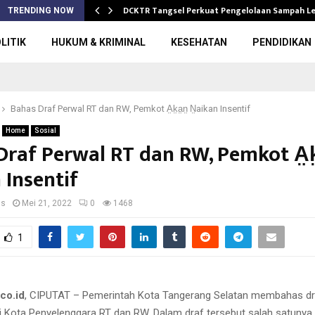
DCKTR Tangsel Perkuat Pengelolaan Sampah 
TRENDING NOW
LITIK
HUKUM & KRIMINAL
KESEHATAN
PENDIDIKAN
Bahas Draf Perwal RT dan RW, Pemkot A̤k̤a̤n̤ N̤aikan Insentif
Home
Sosial
Draf Perwal RT dan RW, Pemkot A̤k̤
 Insentif
us
Mei 21, 2022
0
1468
1
co.id
, CIPUTAT – Pemerintah Kota Tangerang Selatan membahas dr
i Kota Penyelenggara RT dan RW. Dalam draf tersebut salah satunya 