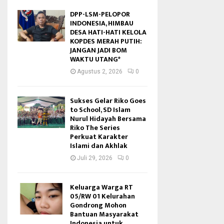
DPP-LSM-PELOPOR
INDONESIA, HIMBAU
DESA HATI-HATI KELOLA
KOPDES MERAH PUTIH:
JANGAN JADI BOM
WAKTU UTANG*
Agustus 2, 2026
0
Sukses Gelar Riko Goes
to School, SD Islam
Nurul Hidayah Bersama
Riko The Series
Perkuat Karakter
Islami dan Akhlak
Juli 29, 2026
0
Keluarga Warga RT
05/RW 01 Kelurahan
Gondrong Mohon
Bantuan Masyarakat
Indonesia untuk