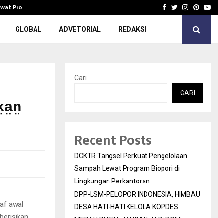
Lewat Program…
DPP-LSM-PELOPOR INDONESIA, HIMBAU 
Facebook
Twitter
Instagra
Pinter
Yo
GLOBAL
ADVETORIAL
REDAKSI
Cari
CARI
a̤n̤
Recent Posts
DCKTR Tangsel Perkuat Pengelolaan
Sampah Lewat Program Biopori di
Lingkungan Perkantoran
DPP-LSM-PELOPOR INDONESIA, HIMBAU
af awal
DESA HATI-HATI KELOLA KOPDES
berisikan