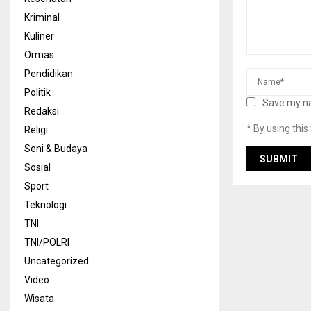
Kriminal
Kuliner
Ormas
Pendidikan
Politik
Save my na
Redaksi
* By using thi
Religi
Seni & Budaya
Sosial
Sport
Teknologi
TNI
TNI/POLRI
Uncategorized
Video
Wisata