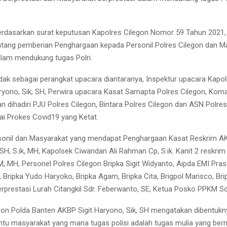
Berdasarkan surat keputusan Kapolres Cilegon Nomor 59 Tahun 2021,
tang pemberian Penghargaan kepada Personil Polres Cilegon dan M
alam mendukung tugas Polri.
dak sebagai perangkat upacara diantaranya, Inspektur upacara Kapol
ryono, Sik, SH, Perwira upacara Kasat Samapta Polres Cilegon, Ko
n dihadiri PJU Polres Cilegon, Bintara Polres Cilegon dan ASN Polres
ai Prokes Covid19 yang Ketat.
sonil dan Masyarakat yang mendapat Penghargaan Kasat Reskrim AK
SH, S.ik, MH, Kapolsek Ciwandan Ali Rahman Cp, S.ik. Kanit 2 reskri
, MH, Personel Polres Cilegon Bripka Sigit Widyanto, Aipda EMI Pras
, Bripka Yudo Haryoko, Bripka Agam, Bripka Cita, Brigpol Marisco, Bri
rprestasi Lurah Citangkil Sdr. Feberwanto, SE, Ketua Posko PPKM Sdr
gon Polda Banten AKBP Sigit Haryono, Sik, SH mengatakan dibentuknya
u masyarakat yang mana tugas polisi adalah tugas mulia yang berni