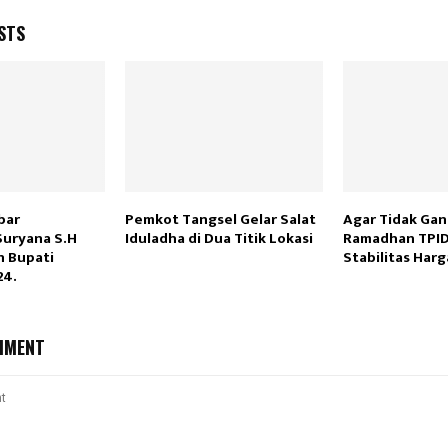
STS
bar
Pemkot Tangsel Gelar Salat
Agar Tidak Ga
uryana S.H
Iduladha di Dua Titik Lokasi
Ramadhan TPID
n Bupati
Stabilitas Harg
24.
MMENT