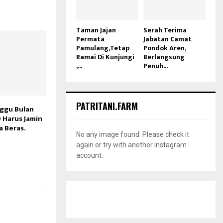
Taman Jajan
Serah Terima
Permata
Jabatan Camat
Pamulang,Tetap
Pondok Aren,
Ramai Di Kunjungi
Berlangsung
,...
Penuh...
PATRITANI.FARM
nggu Bulan
 Harus Jamin
a Beras.
No any image found. Please check it
again or try with another instagram
account.