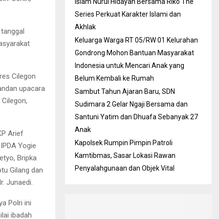
Islam Nurul Hidayah Bersama Riko The
Series Perkuat Karakter Islami dan
Akhlak
 tanggal
Keluarga Warga RT 05/RW 01 Kelurahan
asyarakat
Gondrong Mohon Bantuan Masyarakat
Indonesia untuk Mencari Anak yang
res Cilegon
Belum Kembali ke Rumah
mandan upacara
Sambut Tahun Ajaran Baru, SDN
 Cilegon,
Sudimara 2 Gelar Ngaji Bersama dan
Santuni Yatim dan Dhuafa Sebanyak 27
Anak
P Arief
Kapolsek Rumpin Pimpin Patroli
m IPDA Yogie
Kamtibmas, Sasar Lokasi Rawan
etyo, Bripka
Penyalahgunaan dan Objek Vital
ptu Gilang dan
. Junaedi.
 Polri ini
lai ibadah