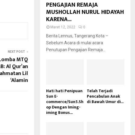
PENGAJIAN REMAJA
MUSHOLLAH NURUL HIDAYAH
KARENA...
Maret 12, 2022
0
Berita Lennus, Tangerang Kota –
Sebelum Acara di mulai acara
Penutupan Pengajian Remaja...
NEXT POST
n Lomba MTQ
B: Al Qur’an
ahmatan Lil
‘Alamin
Hati hati Penipuan
Telah Terjadi
Sun E-
Pencabulan Anak
commerce/Sun5.Sh
di Bawah Umur di...
op Dengan Iming-
iming Bonus...