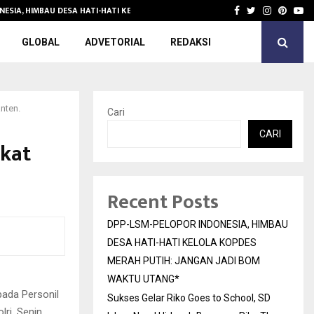
NESIA, HIMBAU DESA HATI-HATI KELOLA KOPDES…
Sukses Gelar 
Facebook
Twitter
Instagra
Pinter
Yo
GLOBAL
ADVETORIAL
REDAKSI
nten.
Cari
CARI
akat
Recent Posts
DPP-LSM-PELOPOR INDONESIA, HIMBAU
DESA HATI-HATI KELOLA KOPDES
MERAH PUTIH: JANGAN JADI BOM
WAKTU UTANG*
ada Personil
Sukses Gelar Riko Goes to School, SD
ri. Senin,