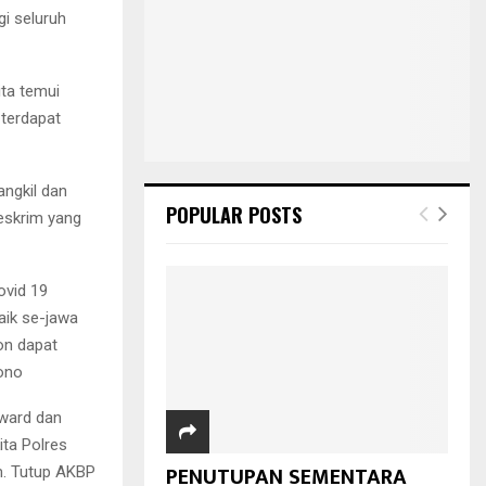
gi seluruh
ta temui
 terdapat
ngkil dan
POPULAR POSTS
eskrim yang
ovid 19
aik se-jawa
on dapat
yono
ward dan
ita Polres
PENUTUPAN SEMENTARA
m. Tutup AKBP