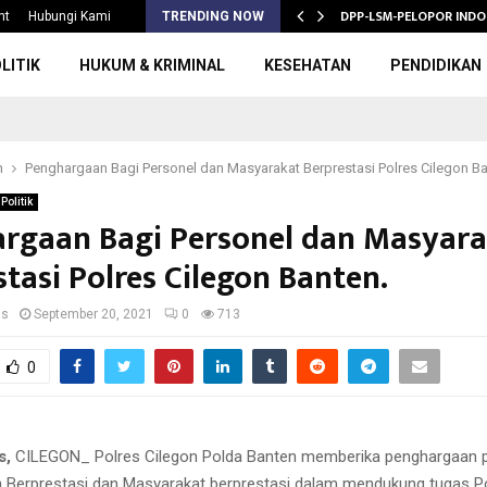
S 2026/2027,…
DPP-LSM-PELOPOR INDO
nt
Hubungi Kami
TRENDING NOW
LITIK
HUKUM & KRIMINAL
KESEHATAN
PENDIDIKAN
h
Penghargaan Bagi Personel dan Masyarakat Berprestasi Polres Cilegon Ba
Politik
rgaan Bagi Personel dan Masyar
tasi Polres Cilegon Banten.
us
September 20, 2021
0
713
0
s,
CILEGON_ Polres Cilegon Polda Banten memberika penghargaan p
n Berprestasi dan Masyarakat berprestasi dalam mendukung tugas Pol