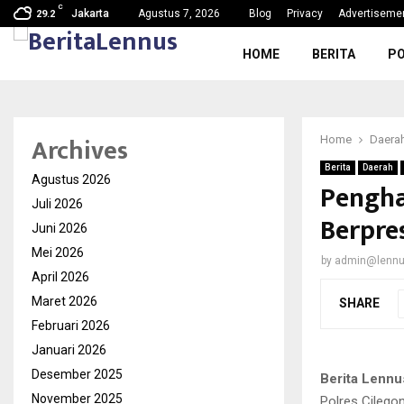
C
g, Nama Baik…
SDN Karang Tengah 6 Gelar MPL
Jakarta
Agustus 7, 2026
Blog
Privacy
Advertiseme
29.2
HOME
BERITA
PO
Archives
Home
Daera
Berita
Daerah
Agustus 2026
Pengha
Juli 2026
Berpres
Juni 2026
Mei 2026
by
admin@lenn
April 2026
Maret 2026
SHARE
Februari 2026
Januari 2026
Desember 2025
Berita Lennu
November 2025
Polres Cilego