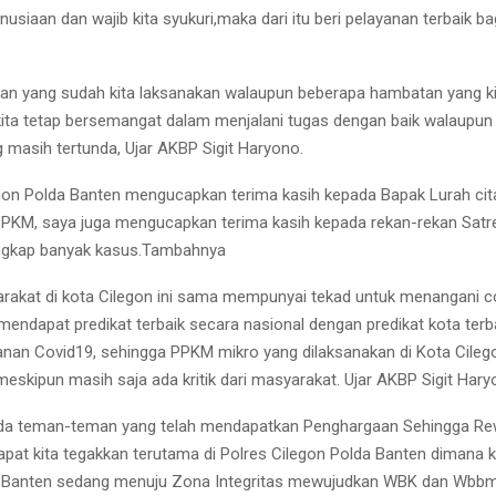
usiaan dan wajib kita syukuri,maka dari itu beri pelayanan terbaik ba
an yang sudah kita laksanakan walaupun beberapa hambatan yang ki
ita tetap bersemangat dalam menjalani tugas dengan baik walaupun
 masih tertunda, Ujar AKBP Sigit Haryono.
gon Polda Banten mengucapkan terima kasih kepada Bapak Lurah cita
PKM, saya juga mengucapkan terima kasih kepada rekan-rekan Satr
gkap banyak kasus.Tambahnya
rakat di kota Cilegon ini sama mempunyai tekad untuk menangani c
 mendapat predikat terbaik secara nasional dengan predikat kota terb
nan Covid19, sehingga PPKM mikro yang dilaksanakan di Kota Cileg
eskipun masih saja ada kritik dari masyarakat. Ujar AKBP Sigit Har
da teman-teman yang telah mendapatkan Penghargaan Sehingga Re
pat kita tegakkan terutama di Polres Cilegon Polda Banten dimana k
a Banten sedang menuju Zona Integritas mewujudkan WBK dan Wbb