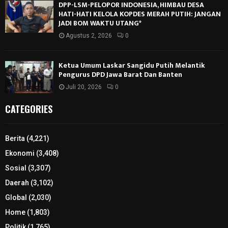
DPP-LSM-PELOPOR INDONESIA, HIMBAU DESA
HATI-HATI KELOLA KOPDES MERAH PUTIH: JANGAN
JADI BOM WAKTU UTANG*
Agustus 2, 2026
0
Ketua Umum Laskar Sangidu Putih Melantik
Pengurus DPD Jawa Barat Dan Banten
Juli 20, 2026
0
CATEGORIES
Berita
(4,221)
Ekonomi
(3,408)
Sosial
(3,307)
Daerah
(3,102)
Global
(2,030)
Home
(1,803)
Politik
(1,765)