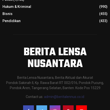
Hukum & Kriminal
(990)
Bisnis
(455)
Pendidikan
(433)
BERITA LENSA
NUSANTARA
Berita Lensa Nusantara, Berita Aktual dan Akurat
Pondok Sakinah II, Kp. Rawa Barat RT 002/016, Pondok Pucung,
Pondok Aren, Tangerang Selatan, Banten. Kode Pos 15229
Contact us:
admin@beritalennus.co.id