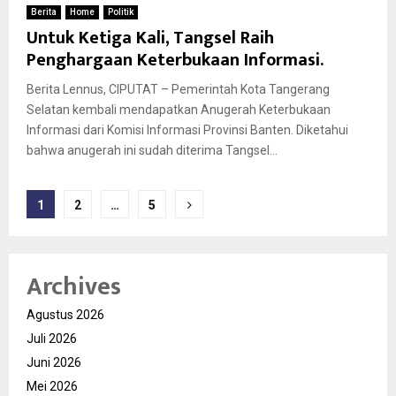
Berita
Home
Politik
Untuk Ketiga Kali, Tangsel Raih
Penghargaan Keterbukaan Informasi.
Berita Lennus, CIPUTAT – Pemerintah Kota Tangerang
Selatan kembali mendapatkan Anugerah Keterbukaan
Informasi dari Komisi Informasi Provinsi Banten. Diketahui
bahwa anugerah ini sudah diterima Tangsel...
Paginasi
1
2
…
5
pos
Archives
Agustus 2026
Juli 2026
Juni 2026
Mei 2026