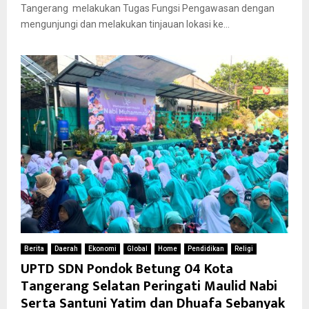
Tangerang melakukan Tugas Fungsi Pengawasan dengan
mengunjungi dan melakukan tinjauan lokasi ke...
Berita
Daerah
Ekonomi
Global
Home
Pendidikan
Religi
UPTD SDN Pondok Betung 04 Kota
Tangerang Selatan Peringati Maulid Nabi
Serta Santuni Yatim dan Dhuafa Sebanyak