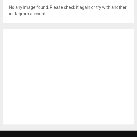
HUKUM DAN KRIMINAL
DCKTR Tangsel Perkuat Pengelolaan Sampah
Lewat Program Biopori di Lingkungan
Perkantoran
Agustus 8, 2026
0
DPP-LSM-PELOPOR INDONESIA, HIMBAU DESA
HATI-HATI KELOLA KOPDES MERAH PUTIH: JANGAN
JADI BOM WAKTU UTANG*
Agustus 2, 2026
0
Sukses Gelar Riko Goes to School, SD Islam Nurul
Hidayah Bersama Riko The Series Perkuat
Karakter Islami dan Akhlak