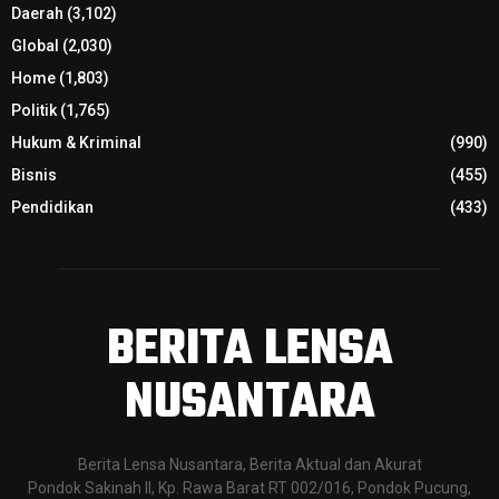
Berita Lensa Nusantara, Berita Aktual dan Akurat
Pondok Sakinah II, Kp. Rawa Barat RT 002/016, Pondok Pucung,
Pondok Aren, Tangerang Selatan, Banten. Kode Pos 15229
Contact us:
admin@beritalennus.co.id
@2021 - beritalennus.co.id. All Right Reserved. Designed and Developed by
Patritani.Farm