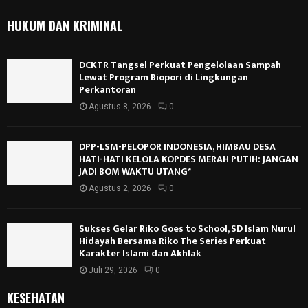
Juli 29, 2026
0
KESEHATAN
Pastikan Kualitas dan Akuntabilitas, Brigjen TNI
Edi Yusnandar Tinjau Langsung Progres TMMD
ke-128 di Kabupaten Bogor
Mei 8, 2026
0
Silaturahmi Awak Media ke UPTD SDN Jelupang 3
Tangsel, Heru Purwanto Tekankan 5P dan Target
Adiwiyata Nasional
Mei 1, 2026
0
TMMD 128 Kodim 0621 Kabupaten Bogor Perkuat
Karakter & Kesehatan Warga Cigudeg Lewat
Aksi Door-to-Door
April 30, 2026
0