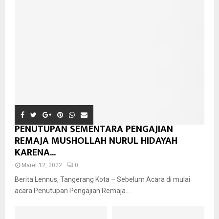
PENUTUPAN SEMENTARA PENGAJIAN
REMAJA MUSHOLLAH NURUL HIDAYAH
KARENA...
Maret 12, 2022
0
Berita Lennus, Tangerang Kota – Sebelum Acara di mulai
acara Penutupan Pengajian Remaja...
Hati hati Penipuan Sun E-
Telah Terjadi Pencabulan
commerce/Sun5.Shop
Anak di Bawah Umur di...
Dengan Iming-iming Bonus...