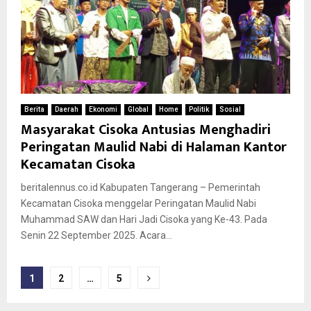
Berita
Daerah
Ekonomi
Global
Home
Politik
Sosial
Masyarakat Cisoka Antusias Menghadiri
Peringatan Maulid Nabi di Halaman Kantor
Kecamatan Cisoka
beritalennus.co.id Kabupaten Tangerang – Pemerintah
Kecamatan Cisoka menggelar Peringatan Maulid Nabi
Muhammad SAW dan Hari Jadi Cisoka yang Ke-43. Pada
Senin 22 September 2025. Acara...
Paginasi
1
2
…
5
pos