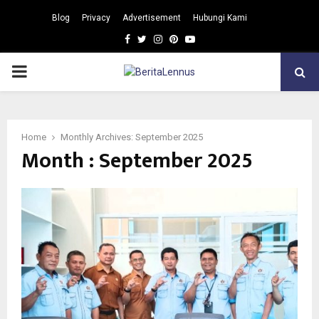
Blog
Privacy
Advertisement
Hubungi Kami
Facebook
Twitter
Instagram
Pinterest
Youtube
PRIMARY
MENU
Home
Monthly Archives: September 2025
Month : September 2025