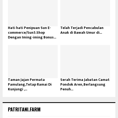
Taman Jajan Permata
Serah Terima Jabatan Camat
Pamulang,Tetap Ramai Di
Pondok Aren, Berlangsung
Kunjungi ,...
Penuh...
PATRITANI.FARM
No any image found. Please check it again or try with another
instagram account.