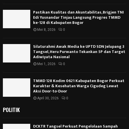
POLITIK
DCKTR Tangsel Perkuat Pengelolaan Sampah
Lewat Program Biopori di Lingkungan
Perkantoran
Agustus 8, 2026
0
DPP-LSM-PELOPOR INDONESIA, HIMBAU DESA
HATI-HATI KELOLA KOPDES MERAH PUTIH: JANGAN
JADI BOM WAKTU UTANG*
Agustus 2, 2026
0
Ketua Umum Laskar Sangidu Putih Melantik
Pengurus DPD Jawa Barat Dan Banten
Juli 20, 2026
0
CATEGORIES
Berita
(4,221)