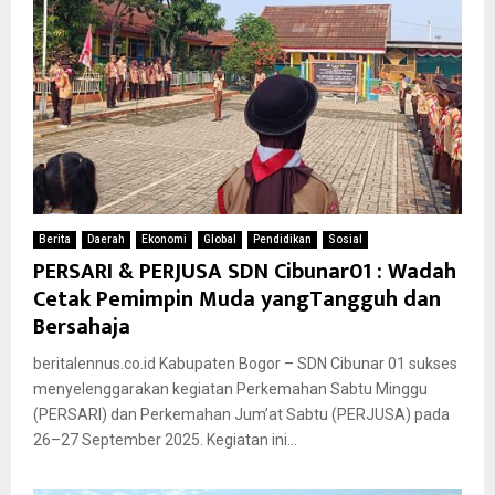
Berita
Daerah
Ekonomi
Global
Pendidikan
Sosial
PERSARI & PERJUSA SDN Cibunar01 : Wadah
Cetak Pemimpin Muda yangTangguh dan
Bersahaja
beritalennus.co.id Kabupaten Bogor – SDN Cibunar 01 sukses
menyelenggarakan kegiatan Perkemahan Sabtu Minggu
(PERSARI) dan Perkemahan Jum’at Sabtu (PERJUSA) pada
26–27 September 2025. Kegiatan ini...