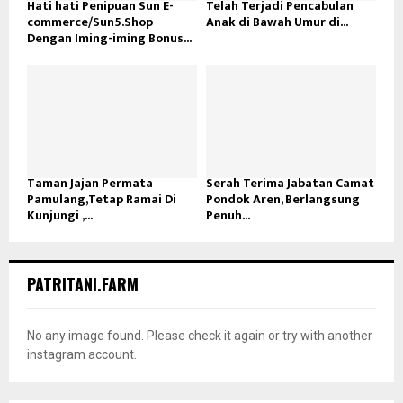
Hati hati Penipuan Sun E-
Telah Terjadi Pencabulan
commerce/Sun5.Shop
Anak di Bawah Umur di...
Dengan Iming-iming Bonus...
Taman Jajan Permata
Serah Terima Jabatan Camat
Pamulang,Tetap Ramai Di
Pondok Aren, Berlangsung
Kunjungi ,...
Penuh...
PATRITANI.FARM
No any image found. Please check it again or try with another
instagram account.