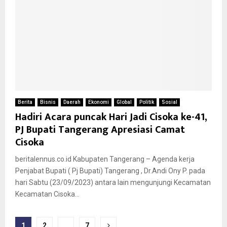
Berita
Bisnis
Daerah
Ekonomi
Global
Politik
Sosial
Hadiri Acara puncak Hari Jadi Cisoka ke-41,
PJ Bupati Tangerang Apresiasi Camat
Cisoka
beritalennus.co.id Kabupaten Tangerang – Agenda kerja
Penjabat Bupati ( Pj Bupati) Tangerang , Dr.Andi Ony P. pada
hari Sabtu (23/09/2023) antara lain mengunjungi Kecamatan
Kecamatan Cisoka...
Paginasi
1
2
…
7