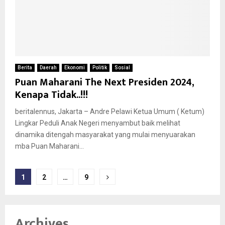
Berita
Daerah
Ekonomi
Politik
Sosial
Puan Maharani The Next Presiden 2024,
Kenapa Tidak..!!!
beritalennus, Jakarta – Andre Pelawi Ketua Umum ( Ketum)
Lingkar Peduli Anak Negeri menyambut baik melihat
dinamika ditengah masyarakat yang mulai menyuarakan
mba Puan Maharani...
Paginasi
1
2
…
9
pos
Archives