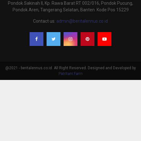
Pondok Sakinah II, Kp. Rawa Barat RT 002/016, Pondok Pucung,
Pondok Aren, Tangerang Selatan, Banten. Kode Pos 15229
Contact us:
admin@beritalennus.co.id
@2021 - beritalennus.co.id. All Right Reserved. Designed and Developed by
Patritani.Farm