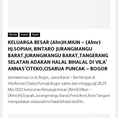
Berita
Home
Sport
KELUARGA BESAR (Alm)H.MIUN – (Almr)
HJ.SOPIAH, BINTARO JURANGMANGU
BARAT,JURANGMANGU BARAT,TANGERANG
SELATAN ADAKAN HALAL BIHALAL DI VILA’
ANNAS’CITEKO,CISARUA PUNCAK – BOGOR
beritalennus.co.id, Bogor, Jawa Barat – Bertempat di
Vila’Annas’Citeko,Puncak,Bogor sabtu dan minggu,tgl.28,29
Mei 2022 keturunan Keluarga besar (Alm)H.Miun –
(Almr)Hj.Sopiah,Jurangmangu Barat,Pond.Aren,Kota Tangsel
mengadakan silaturahmi/Halal bihalal Idulfitri...