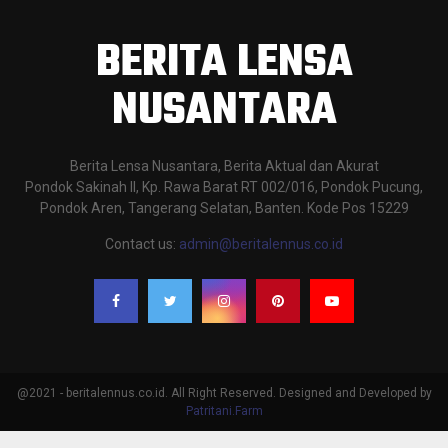
BERITA LENSA
NUSANTARA
Berita Lensa Nusantara, Berita Aktual dan Akurat
Pondok Sakinah II, Kp. Rawa Barat RT 002/016, Pondok Pucung,
Pondok Aren, Tangerang Selatan, Banten. Kode Pos 15229
Contact us:
admin@beritalennus.co.id
@2021 - beritalennus.co.id. All Right Reserved. Designed and Developed by
Patritani.Farm