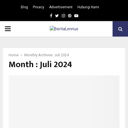
Blog
Privacy
Advertisement
Hubungi Kami
Facebook
Twitter
Instagram
Pinterest
Youtube
PRIMARY
MENU
Home
Monthly Archives: Juli 2024
Month : Juli 2024