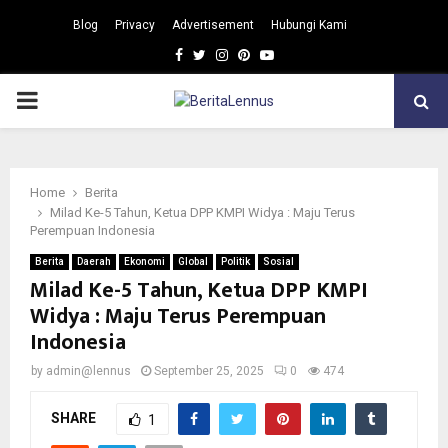
Blog
Privacy
Advertisement
Hubungi Kami
Facebook
Twitter
Instagram
Pinterest
Youtube
PRIMARY
MENU
Home
Berita
Milad Ke-5 Tahun, Ketua DPP KMPI Widya : Maju Terus
Perempuan Indonesia
Berita
Daerah
Ekonomi
Global
Politik
Sosial
Milad Ke-5 Tahun, Ketua DPP KMPI
Widya : Maju Terus Perempuan
Indonesia
by
admin@lennus
September 25, 2025
0
474
SHARE
1