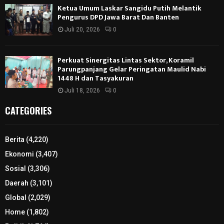
Ketua Umum Laskar Sangidu Putih Melantik
Pengurus DPD Jawa Barat Dan Banten
Juli 20, 2026
0
Perkuat Sinergitas Lintas Sektor, Koramil
Parungpanjang Gelar Peringatan Maulid Nabi
1448 H dan Tasyakuran
Juli 18, 2026
0
CATEGORIES
Berita
(4,220)
Ekonomi
(3,407)
Sosial
(3,306)
Daerah
(3,101)
Global
(2,029)
Home
(1,802)