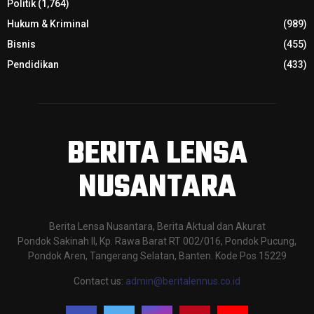
Politik
(1,764)
Hukum & Kriminal
(989)
Bisnis
(455)
Pendidikan
(433)
BERITA LENSA
NUSANTARA
Berita Lensa Nusantara, Berita Aktual dan Akurat
Pondok Sakinah II, Kp. Rawa Barat RT 002/016, Pondok Pucung,
Pondok Aren, Tangerang Selatan, Banten. Kode Pos 15229
Contact us:
admin@beritalennus.co.id