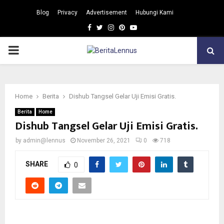
Blog
Privacy
Advertisement
Hubungi Kami
Facebook
Twitter
Instagram
Pinterest
Youtube
PRIMARY
MENU
Home
Berita
Dishub Tangsel Gelar Uji Emisi Gratis.
Berita
Home
Dishub Tangsel Gelar Uji Emisi Gratis.
by
admin@lennus
November 26, 2021
0
718
SHARE
0