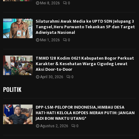
Mei 8, 2026
0
Silaturahmi Awak Media ke UPTD SDN Jelupang 3
Tangsel, Heru Purwanto Tekankan 5P dan Target
Adiwiyata Nasional
Mei 1, 2026
0
TMMD 128 Kodim 0621 Kabupaten Bogor Perkuat
Karakter & Kesehatan Warga Cigudeg Lewat
Aksi Door-to-Door
April 30, 2026
0
POLITIK
DPP-LSM-PELOPOR INDONESIA, HIMBAU DESA
HATI-HATI KELOLA KOPDES MERAH PUTIH: JANGAN
JADI BOM WAKTU UTANG*
Agustus 2, 2026
0