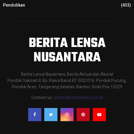
Pendidikan
(433)
BERITA LENSA
NUSANTARA
Berita Lensa Nusantara, Berita Aktual dan Akurat
Pondok Sakinah II, Kp. Rawa Barat RT 002/016, Pondok Pucung,
Pondok Aren, Tangerang Selatan, Banten. Kode Pos 15229
Contact us:
admin@beritalennus.co.id