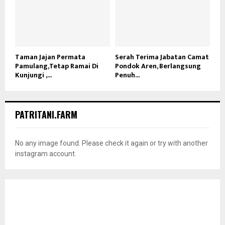
Taman Jajan Permata
Serah Terima Jabatan Camat
Pamulang,Tetap Ramai Di
Pondok Aren, Berlangsung
Kunjungi ,...
Penuh...
PATRITANI.FARM
No any image found. Please check it again or try with another
instagram account.