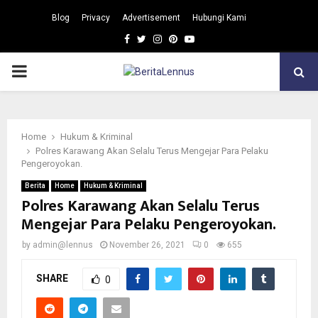
Blog
Privacy
Advertisement
Hubungi Kami
Facebook
Twitter
Instagram
Pinterest
Youtube
PRIMARY
MENU
Home
Hukum & Kriminal
Polres Karawang Akan Selalu Terus Mengejar Para Pelaku
Pengeroyokan.
Berita
Home
Hukum & Kriminal
Polres Karawang Akan Selalu Terus
Mengejar Para Pelaku Pengeroyokan.
by
admin@lennus
November 26, 2021
0
655
SHARE
0