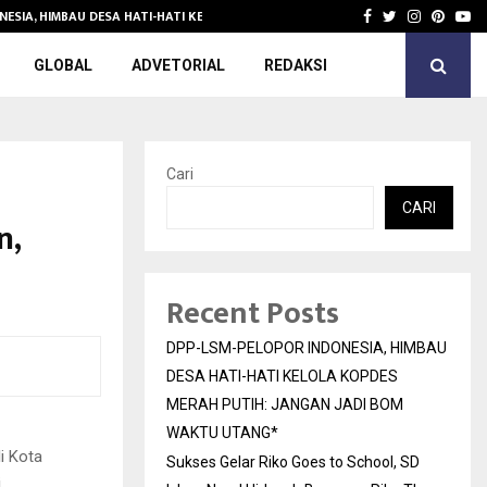
NESIA, HIMBAU DESA HATI-HATI KELOLA KOPDES…
Sukses Gelar 
Facebook
Twitter
Instagra
Pinter
Yo
GLOBAL
ADVETORIAL
REDAKSI
Cari
CARI
n,
Recent Posts
DPP-LSM-PELOPOR INDONESIA, HIMBAU
DESA HATI-HATI KELOLA KOPDES
MERAH PUTIH: JANGAN JADI BOM
WAKTU UTANG*
i Kota
Sukses Gelar Riko Goes to School, SD
i