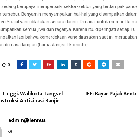
ini sedang berupaya memperbaiki sektor-sektor yang terdampak pand
 tersebut, Benyamin menyampaikan hal-hal yang disampaikan dala
ri Sosial yang dilakukan secara daring. Dimana, untuk merebut keme
mpahkan semua jiwa dan raganya. Karena itu, diperingati setiap 10
ingatkan lagi bahwa kemerdekaan yang dirasakan saat ini merupakan h
an di masa lampau.(humastangsel-kominfo)
0
 Tinggi, Walikota Tangsel
IEF: Bayar Pajak Ben
struksi Antisipasi Banjir.
admin@lennus