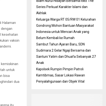
Islam Nurul Hidayah Bersama Riko The
Series Perkuat Karakter Islami dan
Akhlak
Keluarga Warga RT 05/RW 01 Kelurahan
di Halaman
Gondrong Mohon Bantuan Masyarakat
g dengan
Indonesia untuk Mencari Anak yang
l kesehatan
Belum Kembali ke Rumah
kukan vaksin
Sambut Tahun Ajaran Baru, SDN
andemi.
Sudimara 2 Gelar Ngaji Bersama dan
Santuni Yatim dan Dhuafa Sebanyak 27
Anak
h kemiskinan
Kapolsek Rumpin Pimpin Patroli
ntah untuk
Kamtibmas, Sasar Lokasi Rawan
n bisa
ghindari dua
Penyalahgunaan dan Objek Vital
arena itu