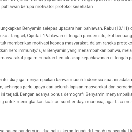
pahlawan berupa motivator protokol kesehatan.
diungkapkan Benyamin selepas upacara hari pahlawan, Rabu (10/11) 
kot Tangsel, Ciputat. ”Pahlawan di tengah pandemi itu, ikut berjuan
tuk memberikan motivasi kepada masyarakat, dalam rangka protoko
tkan herd immunity,” ujar Benyamin yang menambahkan bahwa, mela
masyarakat juga merupakan bentuk sikap kepahlawanan di tengah p
da itu, dia juga menyampaikan bahwa musuh Indonesia saat ini adala
, sehingga perlu upaya dari seluruh lapisan masyarakat dan pemeri
ini terjadi. Dengan adanya bonus demografi, Benyamin menyampaika
ng untuk meningkatkan kualitas sumber daya manusia, agar bisa men
a pasca pandemi ini, dua hal ini kerap terjadi di tengah masyarakat k