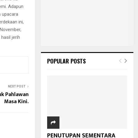
emi. Adapun
m upacara
rdekaan ini,
 November,
asil jerih
POPULAR POSTS
NEXT POST
tuk Pahlawan
Masa Kini.
PENUTUPAN SEMENTARA