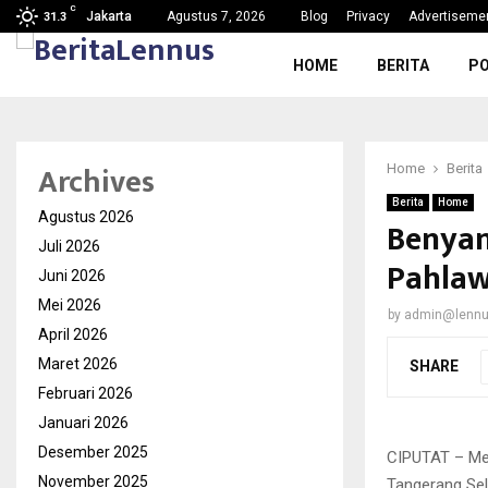
C
g, Nama Baik…
SDN Karang Tengah 6 Gelar MPL
Jakarta
Agustus 7, 2026
Blog
Privacy
Advertiseme
31.3
HOME
BERITA
PO
Archives
Home
Berita
Berita
Home
Agustus 2026
Benyam
Juli 2026
Pahlaw
Juni 2026
Mei 2026
by
admin@lenn
April 2026
Maret 2026
SHARE
Februari 2026
Januari 2026
Desember 2025
CIPUTAT – Mem
November 2025
Tangerang Sel