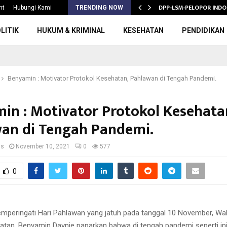
S 2026/2027,…
DPP-LSM-PELOPOR INDO
nt
Hubungi Kami
TRENDING NOW
LITIK
HUKUM & KRIMINAL
KESEHATAN
PENDIDIKAN
Benyamin : Motivator Protokol Kesehatan, Pahlawan di Tengah Pandemi.
in : Motivator Protokol Kesehata
an di Tengah Pandemi.
us
November 10, 2021
0
577
0
peringati Hari Pahlawan yang jatuh pada tanggal 10 November, Wal
atan, Benyamin Davnie paparkan bahwa di tengah pandemi seperti in