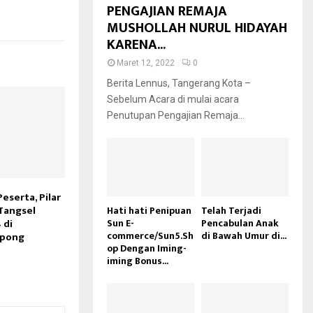
PENGAJIAN REMAJA
MUSHOLLAH NURUL HIDAYAH
KARENA...
Maret 12, 2022
0
Berita Lennus, Tangerang Kota –
Sebelum Acara di mulai acara
Penutupan Pengajian Remaja...
Peserta, Pilar
Tangsel
Hati hati Penipuan
Telah Terjadi
Sun E-
Pencabulan Anak
 di
commerce/Sun5.Sh
di Bawah Umur di...
rpong
op Dengan Iming-
iming Bonus...