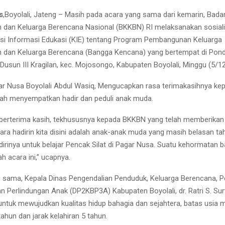
s
,Boyolali, Jateng – Masih pada acara yang sama dari kemarin, Bada
dan Keluarga Berencana Nasional (BKKBN) RI melaksanakan sosiali
i Informasi Edukasi (KIE) tentang Program Pembangunan Keluarga
 dan Keluarga Berencana (Bangga Kencana) yang bertempat di Pon
Dusun III Kragilan, kec. Mojosongo, Kabupaten Boyolali, Minggu (5/1
r Nusa Boyolali Abdul Wasiq, Mengucapkan rasa terimakasihnya k
elah menyempatkan hadir dan peduli anak muda.
berterima kasih, tekhususnya kepada BKKBN yang telah memberikan
ara hadirin kita disini adalah anak-anak muda yang masih belasan ta
irinya untuk belajar Pencak Silat di Pagar Nusa. Suatu kehormatan b
h acara ini,” ucapnya.
 sama, Kepala Dinas Pengendalian Penduduk, Keluarga Berencana,
 Perlindungan Anak (DP2KBP3A) Kabupaten Boyolali, dr. Ratri S. Sur
untuk mewujudkan kualitas hidup bahagia dan sejahtera, batas usia 
ahun dan jarak kelahiran 5 tahun.