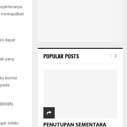
sejahteranya
ah mewujudkan
ni dapat
POPULAR POSTS
pak yang
ku komisi
epada
i BKKBN,
PENUTUPAN SEMENTARA
gar selalu