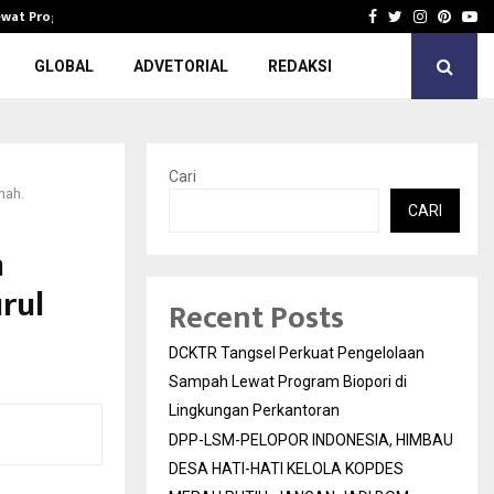
Lewat Program…
DPP-LSM-PELOPOR INDONESIA, HIMBAU 
Facebook
Twitter
Instagra
Pinter
Yo
GLOBAL
ADVETORIAL
REDAKSI
Cari
nah.
CARI
m
rul
Recent Posts
DCKTR Tangsel Perkuat Pengelolaan
Sampah Lewat Program Biopori di
Lingkungan Perkantoran
DPP-LSM-PELOPOR INDONESIA, HIMBAU
DESA HATI-HATI KELOLA KOPDES