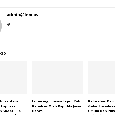
admin@lennus
STS
 Nusantara
Louncing Inovasi Lapor Pak
Kelurahan Pam
, Laporkan
Kapolres Oleh Kapolda Jawa
Gelar Sosialisa
 Sheet File
Barat.
Umum Dan Pilk