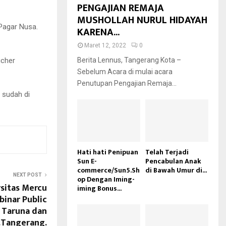
PENGAJIAN REMAJA
MUSHOLLAH NURUL HIDAYAH
Pagar Nusa.
KARENA...
Maret 12, 2022
0
ucher
Berita Lennus, Tangerang Kota –
Sebelum Acara di mulai acara
Penutupan Pengajian Remaja...
 sudah di
Hati hati Penipuan
Telah Terjadi
Sun E-
Pencabulan Anak
commerce/Sun5.Sh
di Bawah Umur di...
NEXT POST
op Dengan Iming-
sitas Mercu
iming Bonus...
binar Public
 Taruna dan
.Tangerang.