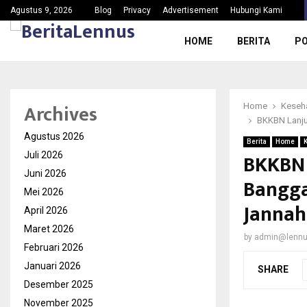
Ketua PAC Gerindra Kec.Jasinga Meradang, Nama Baik…
Agustus 9, 2026
Blog
Privacy
Advertisement
Hubungi Kami
HOME
BERITA
PO
Archives
Home
Keseh
BKKBN Lanju
Agustus 2026
Berita
Home
BKKBN 
Juli 2026
Juni 2026
Bangga
Mei 2026
Jannah
April 2026
Maret 2026
by
admin@lenn
Februari 2026
Januari 2026
SHARE
Desember 2025
November 2025