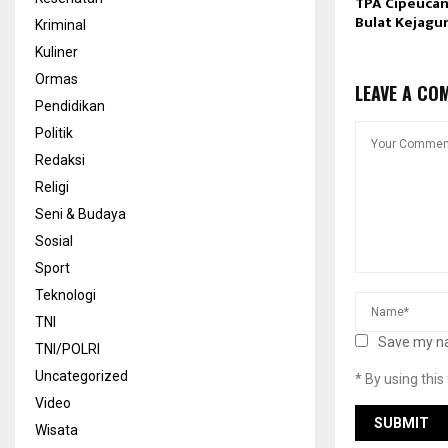
TPA Cipeuca
Bulat Kejagu
Kriminal
Kuliner
Ormas
LEAVE A CO
Pendidikan
Politik
Redaksi
Religi
Seni & Budaya
Sosial
Sport
Teknologi
TNI
Save my na
TNI/POLRI
Uncategorized
* By using thi
Video
Wisata