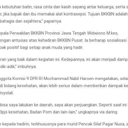
 kebutuhan batin, rasa cinta dan kasih sayang antar keluarga, serta 
ir, jika bapak dan ibu memakai alat kontrasepsi. Tujuan BKKBN adal
 bahagia dan sejahtera,” paparnya.
pala Perwakilan BKKBN Provinsi Jawa Tengah Widwiono M.kes,
gan antusias atas kehadiran BKKBN Pusat. Ia berharap sosialisasi i
k positif bagi setiap anak muda yang hadir.
aran yang baik dalam kegiatan ini. Kedepannya, ini akan menjadi dam
adik-adik,” imbuhnya.
nggota Komisi 9 DPR RI Mochammad Nabil Haroen mengatakan, sela
 di bidang kesehatan, akan lebih serius dalam memberikan dampak k
oyolali.
bisa saya lakukan ke daerah, saya akan perjuangkan. Seperti saat in
Bpjs kesehatan, Badan Pom dan lain-lain,” ungkapnya via daring.
n kepada hadirin, terkhususnya para murid Pencak Silat Pagar Nusa, a