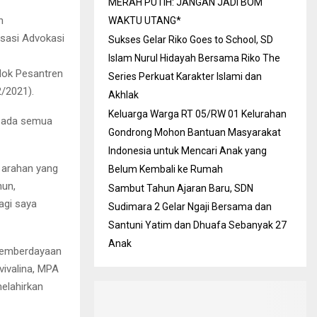
MERAH PUTIH: JANGAN JADI BOM
n
WAKTU UTANG*
sasi Advokasi
Sukses Gelar Riko Goes to School, SD
Islam Nurul Hidayah Bersama Riko The
dok Pesantren
Series Perkuat Karakter Islami dan
2/2021).
Akhlak
Keluarga Warga RT 05/RW 01 Kelurahan
epada semua
Gondrong Mohon Bantuan Masyarakat
Indonesia untuk Mencari Anak yang
 arahan yang
Belum Kembali ke Rumah
hun,
Sambut Tahun Ajaran Baru, SDN
agi saya
Sudimara 2 Gelar Ngaji Bersama dan
Santuni Yatim dan Dhuafa Sebanyak 27
Anak
 Pemberdayaan
vivalina, MPA
melahirkan