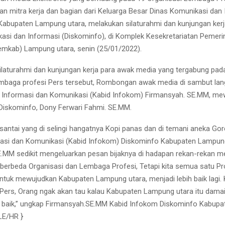
n mitra kerja dan bagian dari Keluarga Besar Dinas Komunikasi dan
Kabupaten Lampung utara, melakukan silaturahmi dan kunjungan kerj
asi dan Informasi (Diskominfo), di Komplek Kesekretariatan Pemeri
mkab) Lampung utara, senin (25/01/2022).
ilaturahmi dan kunjungan kerja para awak media yang tergabung pad
mbaga profesi Pers tersebut, Rombongan awak media di sambut lan
 Informasi dan Komunikasi (Kabid Infokom) Firmansyah. SE.MM, mew
 Diskominfo, Dony Ferwari Fahmi. SE.MM.
santai yang di selingi hangatnya Kopi panas dan di temani aneka Go
asi dan Komunikasi (Kabid Infokom) Diskominfo Kabupaten Lampung
.MM sedikit mengeluarkan pesan bijaknya di hadapan rekan-rekan me
 berbeda Organisasi dan Lembaga Profesi, Tetapi kita semua satu Pr
 untuk mewujudkan Kabupaten Lampung utara, menjadi lebih baik lagi
ers, Orang ngak akan tau kalau Kabupaten Lampung utara itu damai
k baik,” ungkap Firmansyah.SE.MM Kabid Infokom Diskominfo Kabup
 LE/HR }