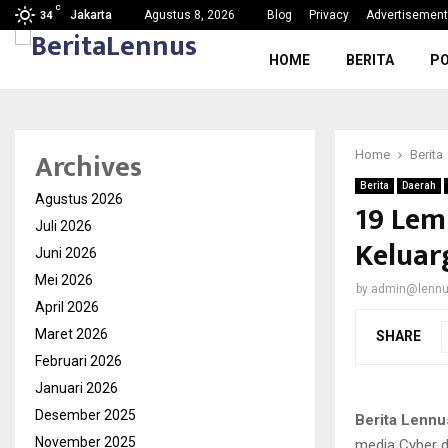
C
 Nama Baik…
SDN Karang Tengah 6 Gelar MPLS 
Jakarta
Agustus 8, 2026
Blog
Privacy
Advertisement
34
HOME
BERITA
PO
Archives
Home
Berita
Berita
Daerah
Agustus 2026
19 Lem
Juli 2026
Keluar
Juni 2026
Mei 2026
by
admin@lenn
April 2026
Maret 2026
SHARE
Februari 2026
Januari 2026
Desember 2025
Berita Lennu
November 2025
media Cyber d