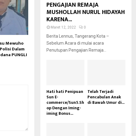
PENGAJIAN REMAJA
MUSHOLLAH NURUL HIDAYAH
KARENA...
Maret 12, 2022
0
Berita Lennus, Tangerang Kota –
asu Mewuho
Sebelum Acara di mulai acara
Polisi Dalam
Penutupan Pengajian Remaja...
idana PUNGLI
Hati hati Penipuan
Telah Terjadi
Sun E-
Pencabulan Anak
commerce/Sun5.Sh
di Bawah Umur di...
op Dengan Iming-
iming Bonus...