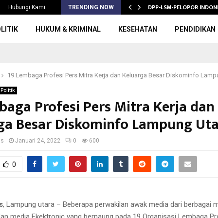
2026/2027,…
DPP-LSM-PELOPOR INDONE
Hubungi Kami
TRENDING NOW
LITIK
HUKUM & KRIMINAL
KESEHATAN
PENDIDIKAN
19 Lembaga Profesi Pers Mitra Kerja dan Keluarga Besar Diskominfo Lamp
Politik
baga Profesi Pers Mitra Kerja dan
ga Besar Diskominfo Lampung Uta
us
Januari 24, 2022
0
600
0
s
, Lampung utara – Beberapa perwakilan awak media dari berbagai m
an media Ekektronic yang bernaung pada 19 Organisasi Lembaga Pro