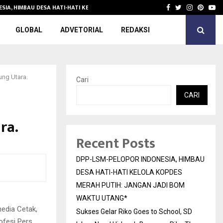
SIA, HIMBAU DESA HATI-HATI KELOLA KOPDES…
Sukses Gelar Ri
Facebook
Twitter
Instagra
Pinter
Yo
GLOBAL
ADVETORIAL
REDAKSI
ung Utara.
Cari
CARI
ra.
Recent Posts
DPP-LSM-PELOPOR INDONESIA, HIMBAU
DESA HATI-HATI KELOLA KOPDES
MERAH PUTIH: JANGAN JADI BOM
WAKTU UTANG*
edia Cetak,
Sukses Gelar Riko Goes to School, SD
fesi Pers,