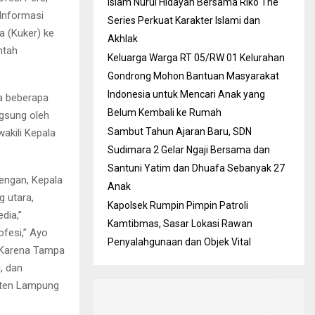
Islam Nurul Hidayah Bersama Riko The
 Informasi
Series Perkuat Karakter Islami dan
a (Kuker) ke
Akhlak
ntah
Keluarga Warga RT 05/RW 01 Kelurahan
Gondrong Mohon Bantuan Masyarakat
Indonesia untuk Mencari Anak yang
a beberapa
Belum Kembali ke Rumah
gsung oleh
Sambut Tahun Ajaran Baru, SDN
akili Kepala
Sudimara 2 Gelar Ngaji Bersama dan
Santuni Yatim dan Dhuafa Sebanyak 27
rengan, Kepala
Anak
 utara,
Kapolsek Rumpin Pimpin Patroli
dia,”
Kamtibmas, Sasar Lokasi Rawan
ofesi,” Ayo
Penyalahgunaan dan Objek Vital
. Karena Tampa
, dan
aten Lampung