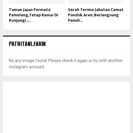
Taman Jajan Permata
Serah Terima Jabatan Camat
Pamulang,Tetap Ramai Di
Pondok Aren, Berlangsung
Kunjungi ,...
Penuh...
PATRITANI.FARM
No any image found. Please check it again or try with another
instagram account.