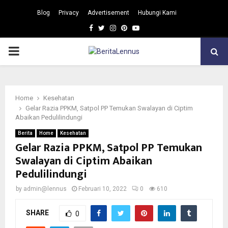
Blog
Privacy
Advertisement
Hubungi Kami
Facebook
Twitter
Instagram
Pinterest
Youtube
PRIMARY
MENU
Home
Kesehatan
Gelar Razia PPKM, Satpol PP Temukan Swalayan di Ciptim
Abaikan Pedulilindungi
Berita
Home
Kesehatan
Gelar Razia PPKM, Satpol PP Temukan
Swalayan di Ciptim Abaikan
Pedulilindungi
by
admin@lennus
Februari 10, 2022
0
610
SHARE
0