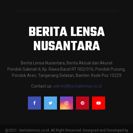
BERITA LENSA
NUSANTARA
Berita Lensa Nusantara, Berita Aktual dan Akurat
Pondok Sakinah II, Kp. Rawa Barat RT 002/016, Pondok Pucung,
Pondok Aren, Tangerang Selatan, Banten. Kode Pos 15229
Contact us:
admin@beritalennus.co.id
@2021 - beritalennus.co.id. All Right Reserved. Designed and Developed by