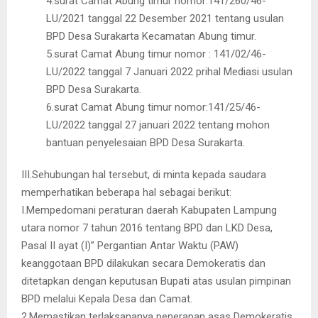
4.surat Camat Abung timur nomor:141/260/46-
LU/2021 tanggal 22 Desember 2021 tentang usulan
BPD Desa Surakarta Kecamatan Abung timur.
5.surat Camat Abung timur nomor : 141/02/46-
LU/2022 tanggal 7 Januari 2022 prihal Mediasi usulan
BPD Desa Surakarta.
6.surat Camat Abung timur nomor:141/25/46-
LU/2022 tanggal 27 januari 2022 tentang mohon
bantuan penyelesaian BPD Desa Surakarta.
III.Sehubungan hal tersebut, di minta kepada saudara
memperhatikan beberapa hal sebagai berikut:
I.Mempedomani peraturan daerah Kabupaten Lampung
utara nomor 7 tahun 2016 tentang BPD dan LKD Desa,
Pasal II ayat (I)” Pergantian Antar Waktu (PAW)
keanggotaan BPD dilakukan secara Demokeratis dan
ditetapkan dengan keputusan Bupati atas usulan pimpinan
BPD melalui Kepala Desa dan Camat.
2.Memastikan terlaksananya penerapan asas Demokeratis