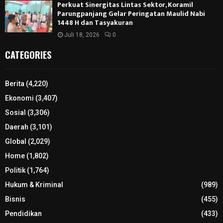
Perkuat Sinergitas Lintas Sektor, Koramil
Parungpanjang Gelar Peringatan Maulid Nabi
1448 H dan Tasyakuran
Juli 18, 2026
0
CATEGORIES
Berita
(4,220)
Ekonomi
(3,407)
Sosial
(3,306)
Daerah
(3,101)
Global
(2,029)
Home
(1,802)
Politik
(1,764)
Hukum & Kriminal
(989)
Bisnis
(455)
Pendidikan
(433)