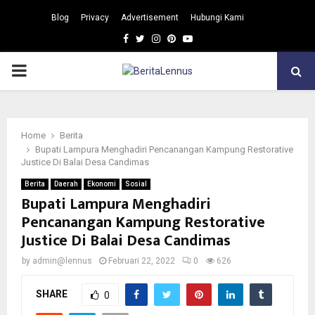
Blog
Privacy
Advertisement
Hubungi Kami
Facebook
Twitter
Instagram
Pinterest
Youtube
PRIMARY
MENU
Home
Berita
Bupati Lampura Menghadiri Pencanangan Kampung Restorative
Justice Di Balai Desa Candimas
Berita
Daerah
Ekonomi
Sosial
Bupati Lampura Menghadiri
Pencanangan Kampung Restorative
Justice Di Balai Desa Candimas
by
admin@lennus
Februari 22, 2022
0
626
SHARE
0