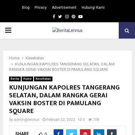
Blog
Privacy
Advertisement
Hubungi Kami
Facebook
Twitter
Instagram
Pinterest
Youtube
PRIMARY
MENU
Home
Kesehatan
KUNJUNGAN KAPOLRES TANGERANG SELATAN, DALAM
RANGKA GERAI VAKSIN BOSTER DI PAMULANG SQUARE
Berita
Home
Kesehatan
KUNJUNGAN KAPOLRES TANGERANG
SELATAN, DALAM RANGKA GERAI
VAKSIN BOSTER DI PAMULANG
SQUARE
by
admin@lennus
Februari 22, 2022
0
708
SHARE
0