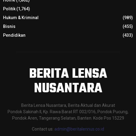
Home
(1,802)
Politik
(1,764)
Hukum & Kriminal
(989)
Bisnis
(455)
Pendidikan
(433)
BERITA LENSA
NUSANTARA
Berita Lensa Nusantara, Berita Aktual dan Akurat
Pondok Sakinah II, Kp. Rawa Barat RT 002/016, Pondok Pucung,
Pondok Aren, Tangerang Selatan, Banten. Kode Pos 15229
Contact us:
admin@beritalennus.co.id