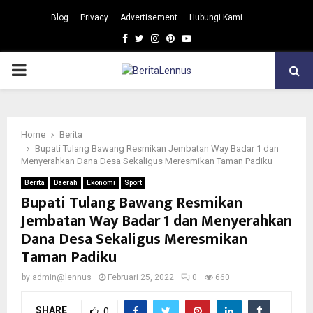
Blog
Privacy
Advertisement
Hubungi Kami
Facebook
Twitter
Instagram
Pinterest
Youtube
PRIMARY
MENU
Home
Berita
Bupati Tulang Bawang Resmikan Jembatan Way Badar 1 dan
Menyerahkan Dana Desa Sekaligus Meresmikan Taman Padiku
Berita
Daerah
Ekonomi
Sport
Bupati Tulang Bawang Resmikan
Jembatan Way Badar 1 dan Menyerahkan
Dana Desa Sekaligus Meresmikan
Taman Padiku
by
admin@lennus
Februari 25, 2022
0
660
SHARE
0