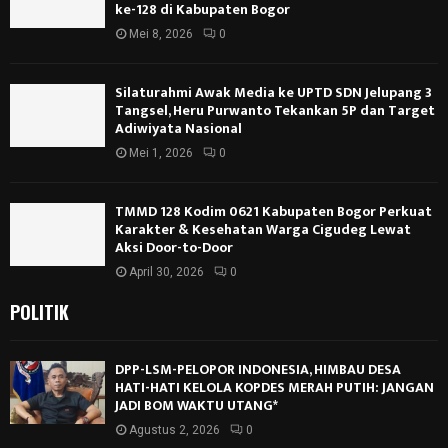
ke-128 di Kabupaten Bogor
Mei 8, 2026
0
Silaturahmi Awak Media ke UPTD SDN Jelupang 3
Tangsel, Heru Purwanto Tekankan 5P dan Target
Adiwiyata Nasional
Mei 1, 2026
0
TMMD 128 Kodim 0621 Kabupaten Bogor Perkuat
Karakter & Kesehatan Warga Cigudeg Lewat
Aksi Door-to-Door
April 30, 2026
0
POLITIK
DPP-LSM-PELOPOR INDONESIA, HIMBAU DESA
HATI-HATI KELOLA KOPDES MERAH PUTIH: JANGAN
JADI BOM WAKTU UTANG*
Agustus 2, 2026
0