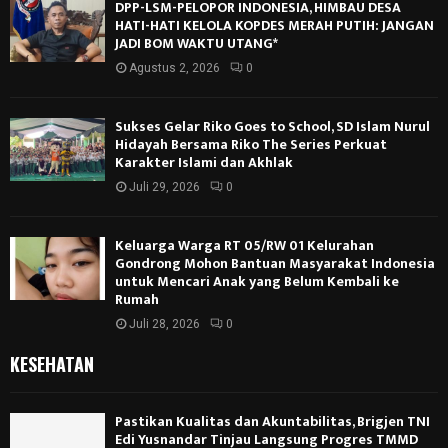
DPP-LSM-PELOPOR INDONESIA, HIMBAU DESA
HATI-HATI KELOLA KOPDES MERAH PUTIH: JANGAN
JADI BOM WAKTU UTANG*
Agustus 2, 2026
0
Sukses Gelar Riko Goes to School, SD Islam Nurul
Hidayah Bersama Riko The Series Perkuat
Karakter Islami dan Akhlak
Juli 29, 2026
0
Keluarga Warga RT 05/RW 01 Kelurahan
Gondrong Mohon Bantuan Masyarakat Indonesia
untuk Mencari Anak yang Belum Kembali ke
Rumah
Juli 28, 2026
0
KESEHATAN
Pastikan Kualitas dan Akuntabilitas, Brigjen TNI
Edi Yusnandar Tinjau Langsung Progres TMMD