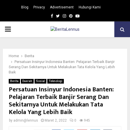
Blog
Privacy
Advertisement
Hubungi Kami
Facebook
Twitter
Instagram
Pinterest
Youtube
PRIMARY
MENU
Home
Berita
Persatuan Insinyur Indonesia Banten: Pelajaran Terbaik Banjir
Serang Dan Sekitarnya Untuk Melakukan Tata Kelola Yang Lebih
Baik
Berita
Daerah
Sosial
Teknologi
Persatuan Insinyur Indonesia Banten:
Pelajaran Terbaik Banjir Serang Dan
Sekitarnya Untuk Melakukan Tata
Kelola Yang Lebih Baik
by
admin@lennus
Maret 2, 2022
0
945