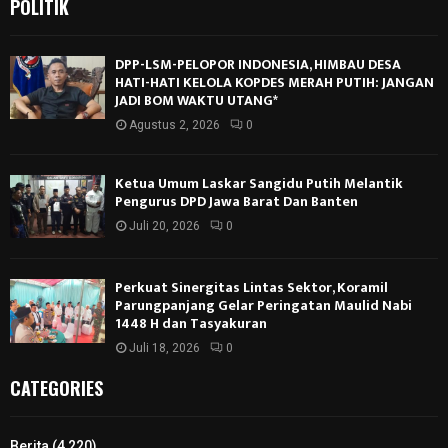
POLITIK
DPP-LSM-PELOPOR INDONESIA, HIMBAU DESA
HATI-HATI KELOLA KOPDES MERAH PUTIH: JANGAN
JADI BOM WAKTU UTANG*
Agustus 2, 2026
0
Ketua Umum Laskar Sangidu Putih Melantik
Pengurus DPD Jawa Barat Dan Banten
Juli 20, 2026
0
Perkuat Sinergitas Lintas Sektor, Koramil
Parungpanjang Gelar Peringatan Maulid Nabi
1448 H dan Tasyakuran
Juli 18, 2026
0
CATEGORIES
Berita
(4,220)