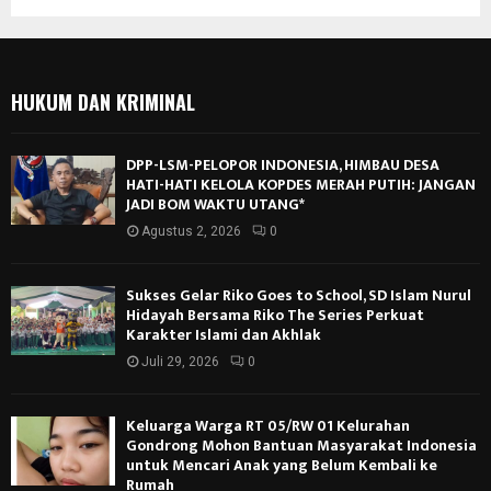
HUKUM DAN KRIMINAL
DPP-LSM-PELOPOR INDONESIA, HIMBAU DESA
HATI-HATI KELOLA KOPDES MERAH PUTIH: JANGAN
JADI BOM WAKTU UTANG*
Agustus 2, 2026
0
Sukses Gelar Riko Goes to School, SD Islam Nurul
Hidayah Bersama Riko The Series Perkuat
Karakter Islami dan Akhlak
Juli 29, 2026
0
Keluarga Warga RT 05/RW 01 Kelurahan
Gondrong Mohon Bantuan Masyarakat Indonesia
untuk Mencari Anak yang Belum Kembali ke
Rumah