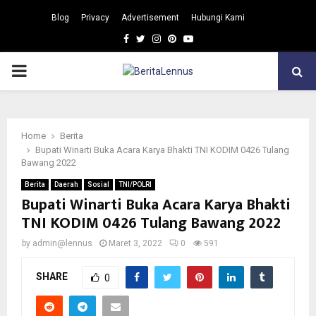
Blog
Privacy
Advertisement
Hubungi Kami
Facebook
Twitter
Instagram
Pinterest
Youtube
PRIMARY
MENU
Home
Berita
Bupati Winarti Buka Acara Karya Bhakti TNI KODIM 0426 Tulang
Bawang 2022
Berita
Daerah
Sosial
TNI/POLRI
Bupati Winarti Buka Acara Karya Bhakti
TNI KODIM 0426 Tulang Bawang 2022
by
admin@lennus
Maret 3, 2022
0
591
SHARE
0