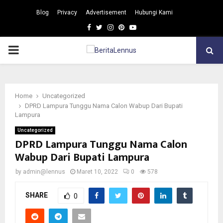
Blog
Privacy
Advertisement
Hubungi Kami
Facebook
Twitter
Instagram
Pinterest
Youtube
PRIMARY
MENU
Home
Uncategorized
DPRD Lampura Tunggu Nama Calon Wabup Dari Bupati
Lampura
Uncategorized
DPRD Lampura Tunggu Nama Calon
Wabup Dari Bupati Lampura
by
admin@lennus
Maret 10, 2022
0
578
SHARE
0