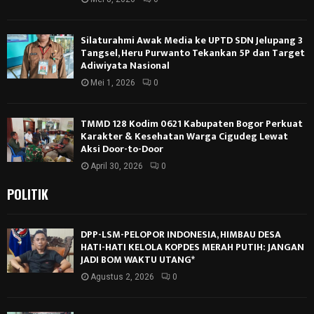
Silaturahmi Awak Media ke UPTD SDN Jelupang 3
Tangsel, Heru Purwanto Tekankan 5P dan Target
Adiwiyata Nasional
Mei 1, 2026
0
TMMD 128 Kodim 0621 Kabupaten Bogor Perkuat
Karakter & Kesehatan Warga Cigudeg Lewat
Aksi Door-to-Door
April 30, 2026
0
POLITIK
DPP-LSM-PELOPOR INDONESIA, HIMBAU DESA
HATI-HATI KELOLA KOPDES MERAH PUTIH: JANGAN
JADI BOM WAKTU UTANG*
Agustus 2, 2026
0