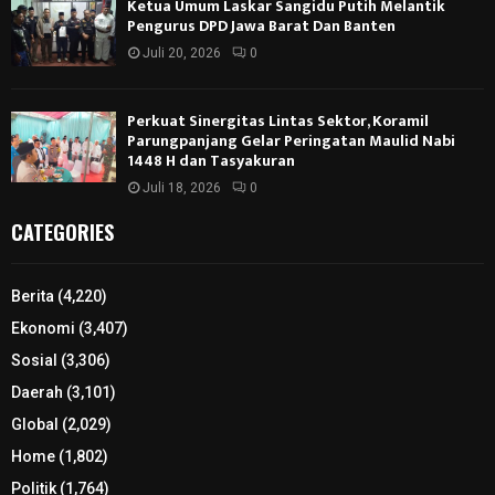
Ketua Umum Laskar Sangidu Putih Melantik
Pengurus DPD Jawa Barat Dan Banten
Juli 20, 2026
0
Perkuat Sinergitas Lintas Sektor, Koramil
Parungpanjang Gelar Peringatan Maulid Nabi
1448 H dan Tasyakuran
Juli 18, 2026
0
CATEGORIES
Berita
(4,220)
Ekonomi
(3,407)
Sosial
(3,306)
Daerah
(3,101)
Global
(2,029)
Home
(1,802)
Politik
(1,764)