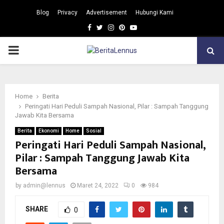
Blog
Privacy
Advertisement
Hubungi Kami
Facebook
Twitter
Instagram
Pinterest
Youtube
PRIMARY
MENU
Home
Berita
Peringati Hari Peduli Sampah Nasional, Pilar : Sampah Tanggung
Jawab Kita Bersama
Berita
Ekonomi
Home
Sosial
Peringati Hari Peduli Sampah Nasional,
Pilar : Sampah Tanggung Jawab Kita
Bersama
by
admin@lennus
Maret 24, 2022
0
984
SHARE
0