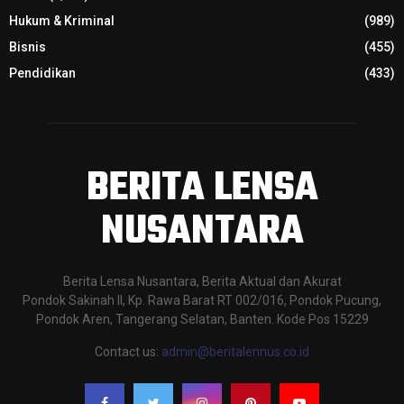
Hukum & Kriminal
(989)
Bisnis
(455)
Pendidikan
(433)
BERITA LENSA
NUSANTARA
Berita Lensa Nusantara, Berita Aktual dan Akurat
Pondok Sakinah II, Kp. Rawa Barat RT 002/016, Pondok Pucung,
Pondok Aren, Tangerang Selatan, Banten. Kode Pos 15229
Contact us:
admin@beritalennus.co.id