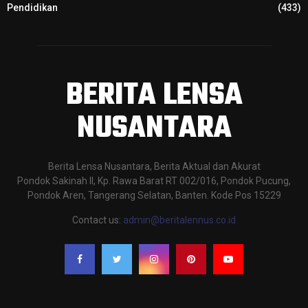
Pendidikan
(433)
BERITA LENSA
NUSANTARA
Berita Lensa Nusantara, Berita Aktual dan Akurat
Pondok Sakinah II, Kp. Rawa Barat RT 002/016, Pondok Pucung,
Pondok Aren, Tangerang Selatan, Banten. Kode Pos 15229
Contact us:
admin@beritalennus.co.id