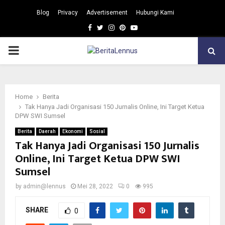
Blog
Privacy
Advertisement
Hubungi Kami
Facebook
Twitter
Instagram
Pinterest
Youtube
PRIMARY
MENU
Home
Berita
Tak Hanya Jadi Organisasi 150 Jurnalis Online, Ini Target Ketua
DPW SWI Sumsel
Berita
Daerah
Ekonomi
Sosial
Tak Hanya Jadi Organisasi 150 Jurnalis
Online, Ini Target Ketua DPW SWI
Sumsel
by
admin@lennus
Mei 28, 2022
0
995
SHARE
0