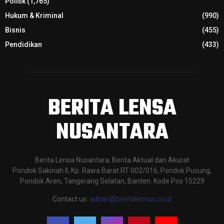
Politik
(1,765)
Hukum & Kriminal
(990)
Bisnis
(455)
Pendidikan
(433)
BERITA LENSA
NUSANTARA
Berita Lensa Nusantara, Berita Aktual dan Akurat
Pondok Sakinah II, Kp. Rawa Barat RT 002/016, Pondok Pucung,
Pondok Aren, Tangerang Selatan, Banten. Kode Pos 15229
Contact us:
admin@beritalennus.co.id