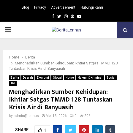
Blog
Privacy
Advertisement
Hubungi Kami
Facebook
Twitter
Instagram
Pinterest
Youtube
PRIMARY
MENU
Home
Berita
Menghadirkan Sumber Kehidupan: Ikhtiar Satgas TMMD 128
Tuntaskan Krisis Air di Banyuasih
Berita
Daerah
Ekonomi
Global
Home
Hukum & Kriminal
Sosial
TNI
Menghadirkan Sumber Kehidupan:
Ikhtiar Satgas TMMD 128 Tuntaskan
Krisis Air di Banyuasih
by
admin@lennus
Mei 13, 2026
0
206
SHARE
1