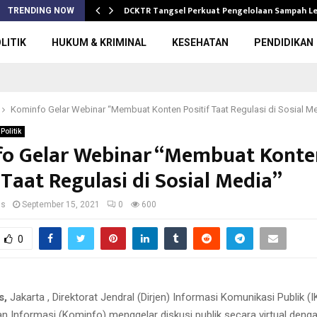
DCKTR Tangsel Perkuat Pengelolaan Sampah 
TRENDING NOW
LITIK
HUKUM & KRIMINAL
KESEHATAN
PENDIDIKAN
Kominfo Gelar Webinar “Membuat Konten Positif Taat Regulasi di Sosial M
Politik
o Gelar Webinar “Membuat Konte
 Taat Regulasi di Sosial Media”
us
September 15, 2021
0
600
0
s,
Jakarta , Direktorat Jendral (Dirjen) Informasi Komunikasi Publik (I
n Informasi (Kominfo) menggelar diskusi publik secara virtual deng