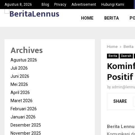
Ketua PAC Gerindra Kec.Jasinga Meradang, Nama Baik…
Agustus 8, 2026
Blog
Privacy
Advertisement
Hubungi Kami
HOME
BERITA
PO
Archives
Home
Berita
Berita
Daerah
Agustus 2026
Kominf
Juli 2026
Positif
Juni 2026
Mei 2026
by
admin@lenn
April 2026
Maret 2026
SHARE
Februari 2026
Januari 2026
Desember 2025
Berita Lennu
November 2025
Komunikasi da