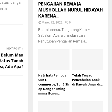
PENGAJIAN REMAJA
ibatasi dengan
MUSHOLLAH NURUL HIDAYAH
erta
KARENA...
Maret 12, 2022
0
Berita Lennus, Tangerang Kota –
Sebelum Acara di mulai acara
Penutupan Pengajian Remaja...
NEXT POST
n Belum Mau
tatus Tanah
ya, Ada Apa?
Hati hati Penipuan
Telah Terjadi
Sun E-
Pencabulan Anak
commerce/Sun5.Sh
di Bawah Umur di...
op Dengan Iming-
iming Bonus...