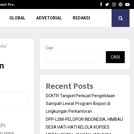
Lewat Program…
DPP-LSM-PELOPOR INDONESIA, HIMBAU 
Facebook
Twitter
Instagra
Pinter
Yo
GLOBAL
ADVETORIAL
REDAKSI
edia”
Cari
CARI
n
Recent Posts
DCKTR Tangsel Perkuat Pengelolaan
Sampah Lewat Program Biopori di
Lingkungan Perkantoran
DPP-LSM-PELOPOR INDONESIA, HIMBAU
KP)
DESA HATI-HATI KELOLA KOPDES
an tema