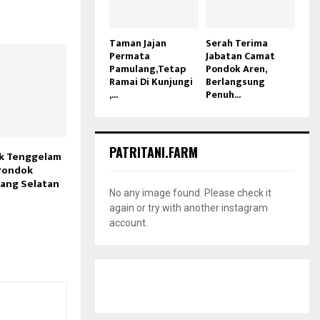
Taman Jajan
Serah Terima
Permata
Jabatan Camat
Pamulang,Tetap
Pondok Aren,
Ramai Di Kunjungi
Berlangsung
,...
Penuh...
PATRITANI.FARM
ak Tenggelam
 Pondok
ang Selatan
No any image found. Please check it
again or try with another instagram
account.