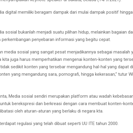
ia digital memiliki beragam dampak dari mulai dampak positif hing
a sosial bukanlah menjadi suatu pilihan hidup, melainkan bagaian da
 perkembangan penyebaran informasi yang begitu cepat.
 media sosial yang sangat pesat menjadikannya sebagai masalah 
na kita juga harus memperhatikan mengenai konten-konten yang terse
 tidak sedikit konten yang tersebar mengandung hal-hal yang dapat d
konten yang mengandung sara, pornografi, hingga kekerasan,” tutur Wi
nta, Media sosial sendiri merupakan platform atau wadah kebebasan
untuk berekspresi dan berkreasi dengan cara membuat konten-kont
batasi oleh aturan-aturan yang berlaku di negara kta.
 terdapat regulasi yang telah dibuat seperti UU ITE tahun 2000.