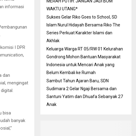
MERAH PUTIH: JANGAN JADI BOM
an informasi
WAKTU UTANG*
Sukses Gelar Riko Goes to School, SD
Islam Nurul Hidayah Bersama Riko The
si Pembangunan
Series Perkuat Karakter Islami dan
.
Akhlak
 komisi I DPR
Keluarga Warga RT 05/RW 01 Kelurahan
ommunication,
Gondrong Mohon Bantuan Masyarakat
Indonesia untuk Mencari Anak yang
Belum Kembali ke Rumah
a dan
Sambut Tahun Ajaran Baru, SDN
ial, mengingat
Sudimara 2 Gelar Ngaji Bersama dan
igital.
Santuni Yatim dan Dhuafa Sebanyak 27
Anak
u bisa
 sudah banyak
osial,”