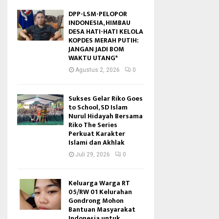
DPP-LSM-PELOPOR
INDONESIA, HIMBAU
DESA HATI-HATI KELOLA
KOPDES MERAH PUTIH:
JANGAN JADI BOM
WAKTU UTANG*
Agustus 2, 2026
0
Sukses Gelar Riko Goes
to School, SD Islam
Nurul Hidayah Bersama
Riko The Series
Perkuat Karakter
Islami dan Akhlak
Juli 29, 2026
0
Keluarga Warga RT
05/RW 01 Kelurahan
Gondrong Mohon
Bantuan Masyarakat
Indonesia untuk