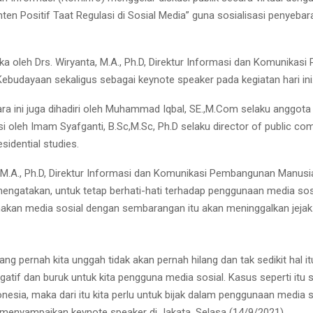
en Positif Taat Regulasi di Sosial Media” guna sosialisasi penyebar
uka oleh Drs. Wiryanta, M.A., Ph.D, Direktur Informasi dan Komunika
ebudayaan sekaligus sebagai keynote speaker pada kegiatan hari ini
ra ini juga dihadiri oleh Muhammad Iqbal, SE.,M.Com selaku anggota
isi oleh Imam Syafganti, B.Sc,M.Sc, Ph.D selaku director of public c
sidential studies.
, M.A., Ph.D, Direktur Informasi dan Komunikasi Pembangunan Manusi
ngatakan, untuk tetap berhati-hati terhadap penggunaan media sos
kan media sosial dengan sembarangan itu akan meninggalkan jejak d
 yang pernah kita unggah tidak akan pernah hilang dan tak sedikit hal it
atif dan buruk untuk kita pengguna media sosial. Kasus seperti itu
onesia, maka dari itu kita perlu untuk bijak dalam penggunaan media s
menyampaikan keynote speaker di Jakata, Selasa (14/9/2021).