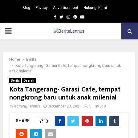
Blog
Privacy
Advertisement
Hubungi Kami
Facebook
Twitter
Instagram
Pinterest
Youtube
PRIMARY
MENU
Home
Berita
Kota Tangerang- Garasi Cafe, tempat nongkrong baru untuk
anak milenial
Berita
Daerah
Kota Tangerang- Garasi Cafe, tempat
nongkrong baru untuk anak milenial
by
admin@lennus
September 20, 2021
0
818
SHARE
0