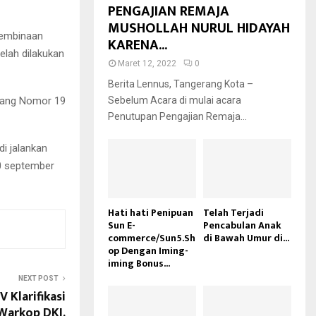
PENGAJIAN REMAJA
MUSHOLLAH NURUL HIDAYAH
pembinaan
KARENA...
lah dilakukan
Maret 12, 2022
0
Berita Lennus, Tangerang Kota –
ndang Nomor 19
Sebelum Acara di mulai acara
Penutupan Pengajian Remaja...
i jalankan
30 september
Hati hati Penipuan
Telah Terjadi
Sun E-
Pencabulan Anak
commerce/Sun5.Sh
di Bawah Umur di...
op Dengan Iming-
iming Bonus...
NEXT POST
 Klarifikasi
Warkop DKI.