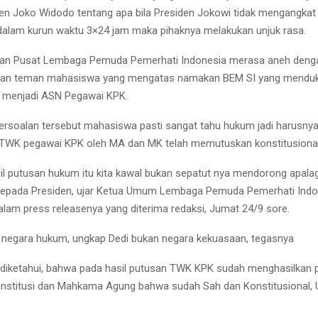
en Joko Widodo tentang apa bila Presiden Jokowi tidak mengangkat
alam kurun waktu 3×24 jam maka pihaknya melakukan unjuk rasa.
an Pusat Lembaga Pemuda Pemerhati Indonesia merasa aneh denga
man teman mahasiswa yang mengatas namakan BEM SI yang menduk
t menjadi ASN Pegawai KPK.
rsoalan tersebut mahasiswa pasti sangat tahu hukum jadi harusnya 
 TWK pegawai KPK oleh MA dan MK telah memutuskan konstitusional
il putusan hukum itu kita kawal bukan sepatut nya mendorong apalag
pada Presiden, ujar Ketua Umum Lembaga Pemuda Pemerhati Indon
dalam press releasenya yang diterima redaksi, Jumat 24/9 sore.
 negara hukum, ungkap Dedi bukan negara kekuasaan, tegasnya
iketahui, bahwa pada hasil putusan TWK KPK sudah menghasilkan p
stitusi dan Mahkama Agung bahwa sudah Sah dan Konstitusional, 