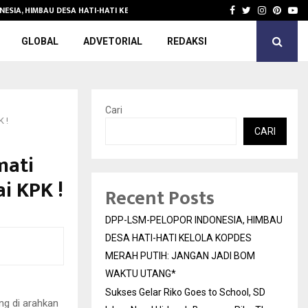
NESIA, HIMBAU DESA HATI-HATI KELOLA KOPDES…
Sukses Gelar 
Facebook
Twitter
Instagra
Pinter
Yo
GLOBAL
ADVETORIAL
REDAKSI
Cari
 !
CARI
mati
i KPK !
Recent Posts
DPP-LSM-PELOPOR INDONESIA, HIMBAU
DESA HATI-HATI KELOLA KOPDES
MERAH PUTIH: JANGAN JADI BOM
WAKTU UTANG*
Sukses Gelar Riko Goes to School, SD
ang di arahkan