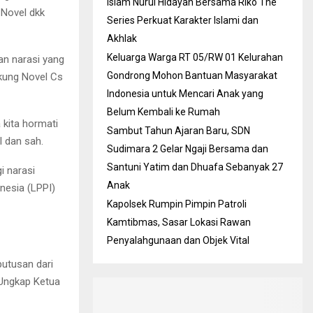
Islam Nurul Hidayah Bersama Riko The
 Novel dkk
Series Perkuat Karakter Islami dan
Akhlak
Keluarga Warga RT 05/RW 01 Kelurahan
n narasi yang
Gondrong Mohon Bantuan Masyarakat
ung Novel Cs
Indonesia untuk Mencari Anak yang
Belum Kembali ke Rumah
kita hormati
Sambut Tahun Ajaran Baru, SDN
 dan sah.
Sudimara 2 Gelar Ngaji Bersama dan
Santuni Yatim dan Dhuafa Sebanyak 27
i narasi
Anak
esia (LPPI)
Kapolsek Rumpin Pimpin Patroli
Kamtibmas, Sasar Lokasi Rawan
Penyalahgunaan dan Objek Vital
utusan dari
Ungkap Ketua