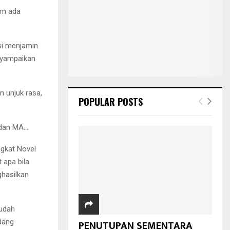
um ada
si menjamin
nyampaikan
 unjuk rasa,
POPULAR POSTS
 dan MA…
gkat Novel
 apa bila
hasilkan
sudah
dang
PENUTUPAN SEMENTARA