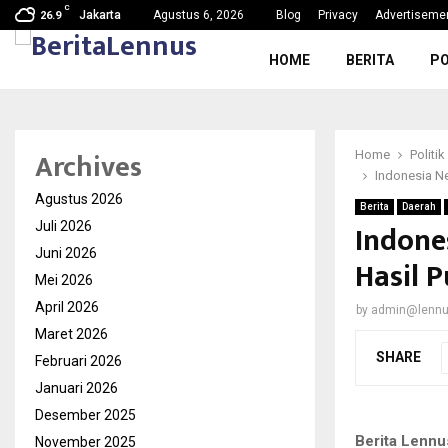
C
g, Nama Baik…
SDN Karang Tengah 6 Gelar MPL
Jakarta
Agustus 6, 2026
Blog
Privacy
Advertiseme
26.9
HOME
BERITA
PO
Archives
Home
Politik
Indonesia Ne
Agustus 2026
Berita
Daerah
Indone
Juli 2026
Juni 2026
Hasil 
Mei 2026
April 2026
by
admin@lenn
Maret 2026
SHARE
Februari 2026
Januari 2026
Desember 2025
Berita Lennu
November 2025