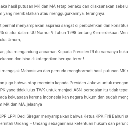
maka hasil putusan MK dan MA tetap berlaku dan dilaksanakan sebel
m yang membatalkan atau menggugurkannya, terangnya.
it perihal menyampaikan aspirasi sangat di perbolehkan dan konstitu
45 di atur dalam UU Nomor 9 Tahun 1998 tentang Kemerdekaan Me
Muka Umum,
n, jika mengandung ancaman Kepada Presiden RI itu namanya bukan
ekanan dan bisa di kategorikan berupa teror !
ami mengajak Mahasiswa dan pemuda menghormati hasil putusan MK
an juga bahwa stop meminta kepada Presiden Jokowi untuk mengan
PK yang tidak lulus TWK untuk menjadi ASN, persoalan itu tidak tepat
ada kekuasaan karena Indonesia kan negara hukum dan sudah meng
m MK dan MA, jelasnya
P LPPI Dedi Siregar menyampaikan bahwa Ketua KPK Firli Bahuri 
perintah Undang – Undang sebagaimana ketentuan hukum dan perun