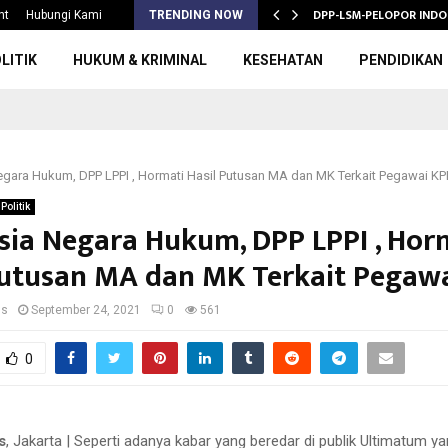
S 2026/2027,…
DPP-LSM-PELOPOR INDO
nt
Hubungi Kami
TRENDING NOW
LITIK
HUKUM & KRIMINAL
KESEHATAN
PENDIDIKAN
gara Hukum, DPP LPPI , Hormati Hasil Putusan MA dan MK Terkait Pegawai KPK
Politik
sia Negara Hukum, DPP LPPI , Hor
Putusan MA dan MK Terkait Pegawa
us
September 24, 2021
0
561
0
s
, Jakarta | Seperti adanya kabar yang beredar di publik Ultimatum y