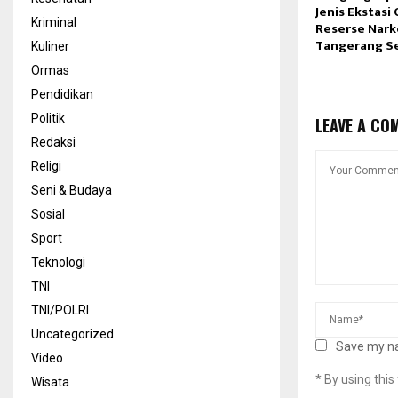
Jenis Ekstasi
Kriminal
Reserse Nark
Tangerang S
Kuliner
Ormas
Pendidikan
Politik
LEAVE A CO
Redaksi
Religi
Seni & Budaya
Sosial
Sport
Teknologi
TNI
TNI/POLRI
Uncategorized
Save my na
Video
* By using thi
Wisata