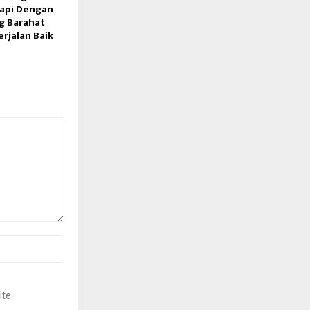
api Dengan
g Barahat
rjalan Baik
ite.