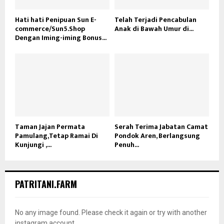
Hati hati Penipuan Sun E-
Telah Terjadi Pencabulan
commerce/Sun5.Shop
Anak di Bawah Umur di...
Dengan Iming-iming Bonus...
Taman Jajan Permata
Serah Terima Jabatan Camat
Pamulang,Tetap Ramai Di
Pondok Aren, Berlangsung
Kunjungi ,...
Penuh...
PATRITANI.FARM
No any image found. Please check it again or try with another
instagram account.