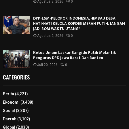
Agustus 8, 2026
0
DPP-LSM-PELOPOR INDONESIA, HIMBAU DESA
HATI-HATI KELOLA KOPDES MERAH PUTIH: JANGAN
JADI BOM WAKTU UTANG*
Agustus 2, 2026
0
Ketua Umum Laskar Sangidu Putih Melantik
Pengurus DPD Jawa Barat Dan Banten
Juli 20, 2026
0
CATEGORIES
Berita
(4,221)
Ekonomi
(3,408)
Sosial
(3,307)
Daerah
(3,102)
Global
(2,030)