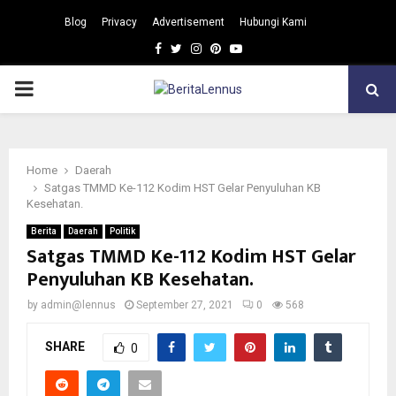
Blog
Privacy
Advertisement
Hubungi Kami
Facebook
Twitter
Instagram
Pinterest
Youtube
PRIMARY
MENU
Home
Daerah
Satgas TMMD Ke-112 Kodim HST Gelar Penyuluhan KB
Kesehatan.
Berita
Daerah
Politik
Satgas TMMD Ke-112 Kodim HST Gelar
Penyuluhan KB Kesehatan.
by
admin@lennus
September 27, 2021
0
568
SHARE
0