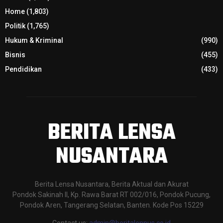
Home
(1,803)
Politik
(1,765)
Hukum & Kriminal
(990)
Bisnis
(455)
Pendidikan
(433)
BERITA LENSA
NUSANTARA
Berita Lensa Nusantara, Berita Aktual dan Akurat
Pondok Sakinah II, Kp. Rawa Barat RT 002/016, Pondok Pucung,
Pondok Aren, Tangerang Selatan, Banten. Kode Pos 15229