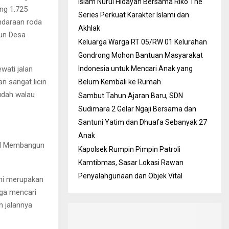
Islam Nurul Hidayah Bersama Riko The
ng 1.725
Series Perkuat Karakter Islami dan
ndaraan roda
Akhlak
un Desa
Keluarga Warga RT 05/RW 01 Kelurahan
Gondrong Mohon Bantuan Masyarakat
wati jalan
Indonesia untuk Mencari Anak yang
n sangat licin
Belum Kembali ke Rumah
mudah walau
Sambut Tahun Ajaran Baru, SDN
Sudimara 2 Gelar Ngaji Bersama dan
Santuni Yatim dan Dhuafa Sebanyak 27
Anak
gal Membangun
Kapolsek Rumpin Pimpin Patroli
Kamtibmas, Sasar Lokasi Rawan
Penyalahgunaan dan Objek Vital
ini merupakan
uga mencari
n jalannya