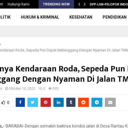
S 2026/2027,…
DPP-LSM-PELOPOR INDO
nt
Hubungi Kami
TRENDING NOW
LITIK
HUKUM & KRIMINAL
KESEHATAN
PENDIDIKAN
h
endaraan Roda, Sepeda Pun Dapat Melenggang Dengan Nyaman Di Jalan TM
nya Kendaraan Roda, Sepeda Pun
gang Dengan Nyaman Di Jalan T
us
Oktober 10, 2021
0
595
0
s,-
BARABAI-Dengan semakin baiknya kondisi jalan di Desa Rantau K