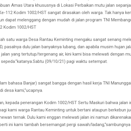
uan Amas Utara khususnya di Lokasi Perbaikan mutu jalan sepanja
e-112 Kodim 1002/HST sangat dirasakan oleh warga. Tak hanya ke
pun dapat melenggang dengan mudah di jalan program TNI Membang
2 Kodim 1002/HST
alah satu warga Desa Rantau Keminting mengaku sangat senang mele
 pasalnya dulu jalan banyaknya lubang, dan apabila musim hujan jala
 jalan yang tertutup/tergenang air, kini kami bisa melewati dengan 
epeda.”katanya.Sabtu (09/10/21) pagi waktu setempat.
alam bahasa Banjar) sangat bangga dengan hasil kerja TNI Manung
i desa kami,”ucapnya.
an, kepada penerangan Kodim 1002/HST Sertu Maskuri bahwa jalan 
agi kami warga Rantau Keminting untuk bertani ataupun berkebun j
hewan ternak. Dulu kami enggan melewati jalan ini namun dikarenaka
perti ini kami tambah bersemangat pergi sawah/ladang,”sambungnya