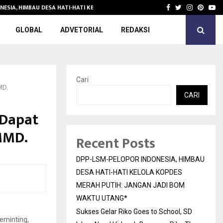
NESIA, HIMBAU DESA HATI-HATI KELOLA KOPDES…
Sukses Gelar 
Facebook
Twitter
Instagra
Pinter
Yo
GLOBAL
ADVETORIAL
REDAKSI
Cari
MD.
CARI
 Dapat
MMD.
Recent Posts
DPP-LSM-PELOPOR INDONESIA, HIMBAU
DESA HATI-HATI KELOLA KOPDES
MERAH PUTIH: JANGAN JADI BOM
WAKTU UTANG*
Sukses Gelar Riko Goes to School, SD
eminting,