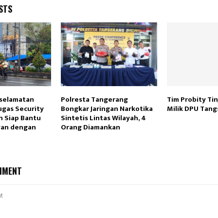
STS
selamatan
Polresta Tangerang
Tim Probity Ti
gas Security
Bongkar Jaringan Narkotika
Milik DPU Tang
n Siap Bantu
Sintetis Lintas Wilayah, 4
an dengan
Orang Diamankan
MMENT