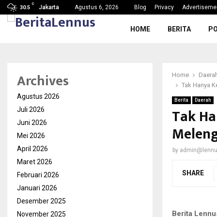
C
g, Nama Baik…
SDN Karang Tengah 6 Gelar MPL
Jakarta
Agustus 6, 2026
Blog
Privacy
Advertiseme
30.5
HOME
BERITA
PO
Archives
Home
Daera
Tak Hanya K
Agustus 2026
Berita
Daerah
Tak Ha
Juli 2026
Juni 2026
Meleng
Mei 2026
April 2026
by
admin@lenn
Maret 2026
SHARE
Februari 2026
Januari 2026
Desember 2025
Berita Lennu
November 2025