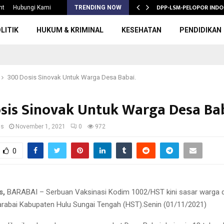
S 2026/2027,…
DPP-LSM-PELOPOR INDO
nt
Hubungi Kami
TRENDING NOW
LITIK
HUKUM & KRIMINAL
KESEHATAN
PENDIDIKAN
300 Dosis Sinovak Untuk Warga Desa Babai.
sis Sinovak Untuk Warga Desa Bab
us
November 1, 2021
0
972
0
s,
BARABAI – Serbuan Vaksinasi Kodim 1002/HST kini sasar warga 
abai Kabupaten Hulu Sungai Tengah (HST).Senin (01/11/2021)