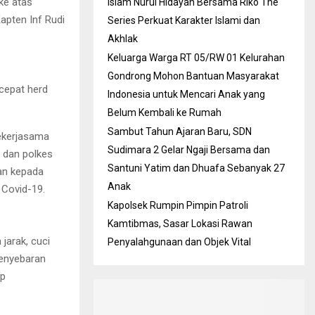
ke atas
Islam Nurul Hidayah Bersama Riko The
apten Inf Rudi
Series Perkuat Karakter Islami dan
Akhlak
Keluarga Warga RT 05/RW 01 Kelurahan
Gondrong Mohon Bantuan Masyarakat
cepat herd
Indonesia untuk Mencari Anak yang
Belum Kembali ke Rumah
Sambut Tahun Ajaran Baru, SDN
bekerjasama
Sudimara 2 Gelar Ngaji Bersama dan
 dan polkes
Santuni Yatim dan Dhuafa Sebanyak 27
an kepada
Anak
 Covid-19.
Kapolsek Rumpin Pimpin Patroli
Kamtibmas, Sasar Lokasi Rawan
jarak, cuci
Penyalahgunaan dan Objek Vital
penyebaran
up