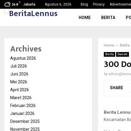
C
g, Nama Baik…
SDN Karang Tengah 6 Gelar MPL
Jakarta
Agustus 6, 2026
Blog
Privacy
Advertiseme
26.8
HOME
BERITA
PO
Archives
Home
Berita
Berita
Daerah
Agustus 2026
300 Do
Juli 2026
Juni 2026
by
admin@lenn
Mei 2026
SHARE
April 2026
Maret 2026
Februari 2026
Berita Lennu
Januari 2026
Kecamatan Bar
Desember 2025
November 2025