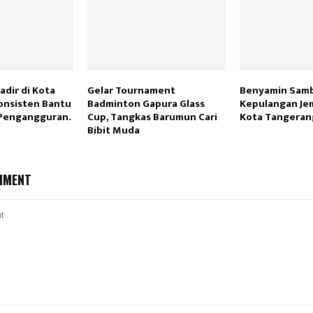
adir di Kota
Gelar Tournament
Benyamin Sam
onsisten Bantu
Badminton Gapura Glass
Kepulangan Jem
Pengangguran.
Cup, Tangkas Barumun Cari
Kota Tangeran
Bibit Muda
MMENT