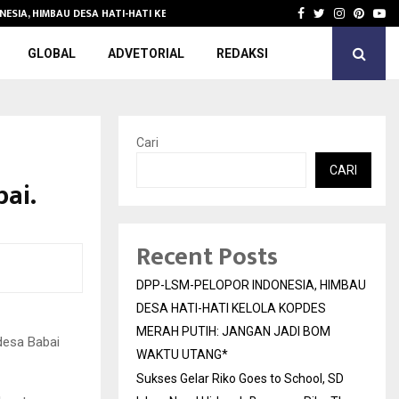
NESIA, HIMBAU DESA HATI-HATI KELOLA KOPDES…
Sukses Gelar 
Facebook
Twitter
Instagra
Pinter
Yo
GLOBAL
ADVETORIAL
REDAKSI
Cari
CARI
ai.
Recent Posts
DPP-LSM-PELOPOR INDONESIA, HIMBAU
DESA HATI-HATI KELOLA KOPDES
MERAH PUTIH: JANGAN JADI BOM
desa Babai
WAKTU UTANG*
Sukses Gelar Riko Goes to School, SD