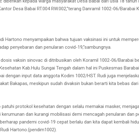
c diberikan kepada warga masyarakat Desa Babai dari usia 18 tahun 
Kantor Desa Babai RT.004 RW.002,”terang Danramil 1002-06/Barabai K
Rudi Hartono menyampaikan bahwa tujuan vaksinasi ini untuk memper
adap penyebaran dan penularan covid-19,”sambungnya.
dosis vaksin sinovac di ditribusikan oleh Koramil 1002-06/Barabai 
Kesehatan Kab.Hulu Sungai Tengah dalam hal ini Puskesmas Barabai
bai dengan input data anggota Kodim 1002/HST. Rudi juga menjelask
kat Bakapas, meskipun sudah divaksin bukan berarti kita bebas dari
ap patuhi protokol kesehatan dengan selalu memakai masker, menjaga 
ri kerumunan dan kurangi mobilisasi demi mencagah penularan dan 
 berharap pandemi covid-19 cepat berlalu dan kita dapat kembali hid
 Rudi Hartono.(pendim1002).