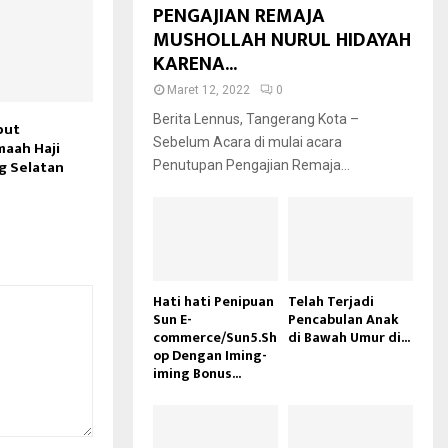
PENGAJIAN REMAJA
MUSHOLLAH NURUL HIDAYAH
KARENA...
Maret 12, 2022
0
Berita Lennus, Tangerang Kota –
but
Sebelum Acara di mulai acara
aah Haji
g Selatan
Penutupan Pengajian Remaja...
Hati hati Penipuan
Telah Terjadi
Sun E-
Pencabulan Anak
commerce/Sun5.Sh
di Bawah Umur di...
op Dengan Iming-
iming Bonus...