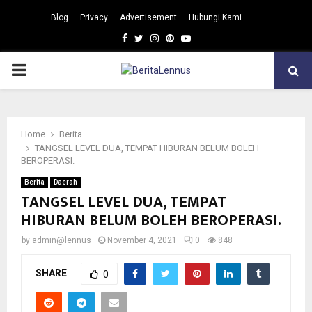
Blog
Privacy
Advertisement
Hubungi Kami
Facebook
Twitter
Instagram
Pinterest
Youtube
PRIMARY
MENU
Home
Berita
TANGSEL LEVEL DUA, TEMPAT HIBURAN BELUM BOLEH
BEROPERASI.
Berita
Daerah
TANGSEL LEVEL DUA, TEMPAT
HIBURAN BELUM BOLEH BEROPERASI.
by
admin@lennus
November 4, 2021
0
848
SHARE
0