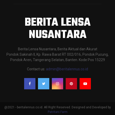
BERITA LENSA
NUSANTARA
Berita Lensa Nusantara, Berita Aktual dan Akurat
Pondok Sakinah II, Kp. Rawa Barat RT 002/016, Pondok Pucung,
Pondok Aren, Tangerang Selatan, Banten. Kode Pos 15229
Contact us:
admin@beritalennus.co.id
@2021 - beritalennus.co.id. All Right Reserved. Designed and Developed by
Patritani.Farm