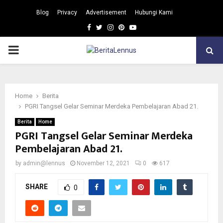
Blog
Privacy
Advertisement
Hubungi Kami
Facebook
Twitter
Instagram
Pinterest
Youtube
PRIMARY
MENU
Home
Berita
PGRI Tangsel Gelar Seminar Merdeka Pembelajaran Abad 21.
Berita
Home
PGRI Tangsel Gelar Seminar Merdeka
Pembelajaran Abad 21.
by
admin@lennus
November 12, 2021
0
617
SHARE
0