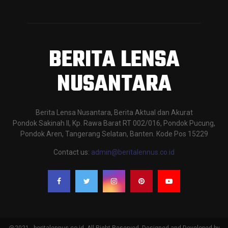
BERITA LENSA
NUSANTARA
Berita Lensa Nusantara, Berita Aktual dan Akurat
Pondok Sakinah II, Kp. Rawa Barat RT 002/016, Pondok Pucung,
Pondok Aren, Tangerang Selatan, Banten. Kode Pos 15229
Contact us:
admin@beritalennus.co.id