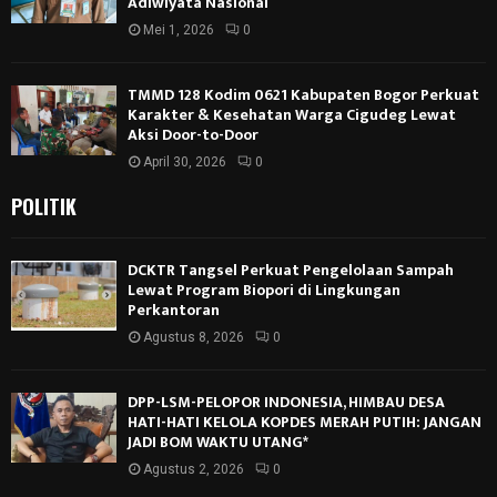
Adiwiyata Nasional
Mei 1, 2026
0
TMMD 128 Kodim 0621 Kabupaten Bogor Perkuat
Karakter & Kesehatan Warga Cigudeg Lewat
Aksi Door-to-Door
April 30, 2026
0
POLITIK
DCKTR Tangsel Perkuat Pengelolaan Sampah
Lewat Program Biopori di Lingkungan
Perkantoran
Agustus 8, 2026
0
DPP-LSM-PELOPOR INDONESIA, HIMBAU DESA
HATI-HATI KELOLA KOPDES MERAH PUTIH: JANGAN
JADI BOM WAKTU UTANG*
Agustus 2, 2026
0