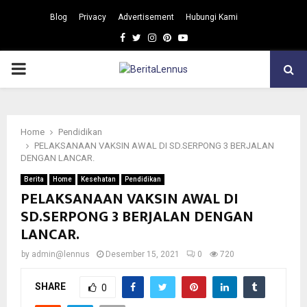
Blog
Privacy
Advertisement
Hubungi Kami
Facebook
Twitter
Instagram
Pinterest
Youtube
PRIMARY
MENU
Home
Pendidikan
PELAKSANAAN VAKSIN AWAL DI SD.SERPONG 3 BERJALAN
DENGAN LANCAR.
Berita
Home
Kesehatan
Pendidikan
PELAKSANAAN VAKSIN AWAL DI
SD.SERPONG 3 BERJALAN DENGAN
LANCAR.
by
admin@lennus
Desember 15, 2021
0
720
SHARE
0