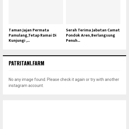
Taman Jajan Permata
Serah Terima Jabatan Camat
Pamulang,Tetap Ramai Di
Pondok Aren, Berlangsung
Kunjungi ,...
Penuh...
PATRITANI.FARM
No any image found. Please check it again or try with another
instagram account.