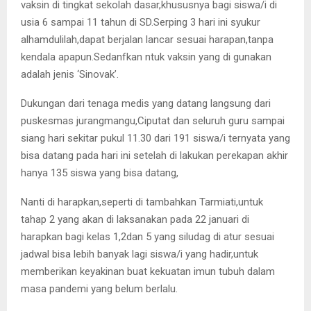
vaksin di tingkat sekolah dasar,khususnya bagi siswa/i di
usia 6 sampai 11 tahun di SD.Serping 3 hari ini syukur
alhamdulilah,dapat berjalan lancar sesuai harapan,tanpa
kendala apapun.Sedanfkan ntuk vaksin yang di gunakan
adalah jenis ‘Sinovak’.
Dukungan dari tenaga medis yang datang langsung dari
puskesmas jurangmangu,Ciputat dan seluruh guru sampai
siang hari sekitar pukul 11.30 dari 191 siswa/i ternyata yang
bisa datang pada hari ini setelah di lakukan perekapan akhir
hanya 135 siswa yang bisa datang,
Nanti di harapkan,seperti di tambahkan Tarmiati,untuk
tahap 2 yang akan di laksanakan pada 22 januari di
harapkan bagi kelas 1,2dan 5 yang siludag di atur sesuai
jadwal bisa lebih banyak lagi siswa/i yang hadir,untuk
memberikan keyakinan buat kekuatan imun tubuh dalam
masa pandemi yang belum berlalu.