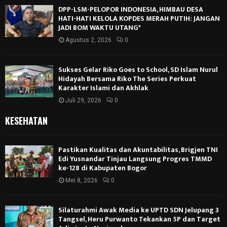
DPP-LSM-PELOPOR INDONESIA, HIMBAU DESA
HATI-HATI KELOLA KOPDES MERAH PUTIH: JANGAN
JADI BOM WAKTU UTANG*
Agustus 2, 2026
0
Sukses Gelar Riko Goes to School, SD Islam Nurul
Hidayah Bersama Riko The Series Perkuat
Karakter Islami dan Akhlak
Juli 29, 2026
0
KESEHATAN
Pastikan Kualitas dan Akuntabilitas, Brigjen TNI
Edi Yusnandar Tinjau Langsung Progres TMMD
ke-128 di Kabupaten Bogor
Mei 8, 2026
0
Silaturahmi Awak Media ke UPTD SDN Jelupang 3
Tangsel, Heru Purwanto Tekankan 5P dan Target