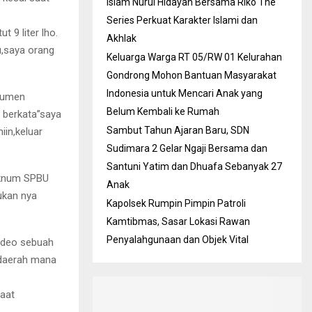
Islam Nurul Hidayah Bersama Riko The
Series Perkuat Karakter Islami dan
 9 liter lho.
Akhlak
u,saya orang
Keluarga Warga RT 05/RW 01 Kelurahan
Gondrong Mohon Bantuan Masyarakat
Indonesia untuk Mencari Anak yang
sumen
Belum Kembali ke Rumah
u berkata”saya
Sambut Tahun Ajaran Baru, SDN
in,keluar
Sudimara 2 Gelar Ngaji Bersama dan
Santuni Yatim dan Dhuafa Sebanyak 27
Oknum SPBU
Anak
ukan nya
Kapolsek Rumpin Pimpin Patroli
Kamtibmas, Sasar Lokasi Rawan
Penyalahgunaan dan Objek Vital
video sebuah
i daerah mana
saat