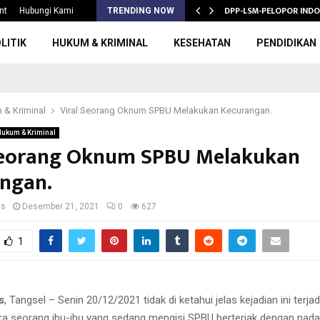
S 2026/2027,…
DPP-LSM-PELOPOR INDO
nt
Hubungi Kami
TRENDING NOW
LITIK
HUKUM & KRIMINAL
KESEHATAN
PENDIDIKAN
 & Kriminal
Viral Seorang Oknum SPBU Melakukan Kecurangan.
Hukum & Kriminal
Seorang Oknum SPBU Melakukan
ngan.
us
Desember 21, 2021
0
627
1
s
, Tangsel – Senin 20/12/2021 tidak di ketahui jelas kejadian ini terja
ra seorang ibu-ibu yang sedang mengisi SPBU berteriak dengan nada