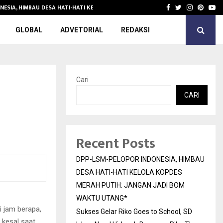
NESIA, HIMBAU DESA HATI-HATI KELOLA KOPDES…
Sukses Gelar 
Facebook
Twitter
Instagra
Pinter
Yo
GLOBAL
ADVETORIAL
REDAKSI
Cari
CARI
Recent Posts
DPP-LSM-PELOPOR INDONESIA, HIMBAU
DESA HATI-HATI KELOLA KOPDES
MERAH PUTIH: JANGAN JADI BOM
WAKTU UTANG*
di jam berapa,
Sukses Gelar Riko Goes to School, SD
 kesal saat