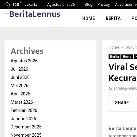
C
g, Nama Baik…
SDN Karang Tengah 6 Gelar MPL
Jakarta
Agustus 6, 2026
Blog
Privacy
Advertiseme
30.5
HOME
BERITA
PO
Archives
Home
Hukum
Berita
Home
Agustus 2026
Viral 
Juli 2026
Kecura
Juni 2026
Mei 2026
by
admin@lenn
April 2026
Maret 2026
SHARE
Februari 2026
Januari 2026
Desember 2025
Berita Lennu
November 2025
terdengar sua