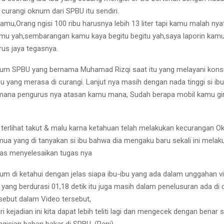
curangi oknum dari SPBU itu sendiri.
mu,Orang ngisi 100 ribu harusnya lebih 13 liter tapi kamu malah nyatut
kamu yah,sembarangan kamu kaya begitu begitu yah,saya laporin kam
rus jaya tegasnya.
knum SPBU yang bernama Muhamad Rizqi saat itu yang melayani kon
u yang merasa di curangi. Lanjut nya masih dengan nada tinggi si ib
mana pengurus nya atasan kamu mana, Sudah berapa mobil kamu gini
terlihat takut & malu karna ketahuan telah melakukan kecurangan 
a yang di tanyakan si ibu bahwa dia mengaku baru sekali ini melak
as menyelesaikan tugas nya
um di ketahui dengan jelas siapa ibu-ibu yang ada dalam unggahan 
ok yang berdurasi 01,18 detik itu juga masih dalam penelusuran ada d
sebut dalam Video tersebut,
ari kejadian ini kita dapat lebih teliti lagi dan mengecek dengan benar 
gisian bahan bakar di SPBU. (Rani)