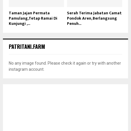
Taman Jajan Permata
Serah Terima Jabatan Camat
Pamulang,Tetap Ramai Di
Pondok Aren, Berlangsung
Kunjungi ,...
Penuh...
PATRITANI.FARM
No any image found. Please check it again or try with another
instagram account.