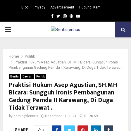
Blog
Privacy
Advertisement
Hubungi Kami
Facebook
Twitter
Instagram
Pinterest
Youtube
PRIMARY
MENU
Home
Politik
Praktisi Hukum Asep Agustian, SH.MH BIcara: Sungguh Ironis
Pembangunan Gedung Pemda II Karawang, Di Duga Tidak Terawat .
Berita
Daerah
Politik
Praktisi Hukum Asep Agustian, SH.MH
BIcara: Sungguh Ironis Pembangunan
Gedung Pemda II Karawang, Di Duga
Tidak Terawat .
by
admin@lennus
Desember 31, 2021
0
691
SHARE
0