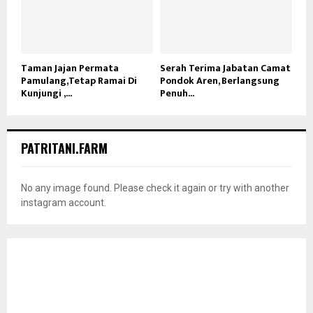
Taman Jajan Permata
Serah Terima Jabatan Camat
Pamulang,Tetap Ramai Di
Pondok Aren, Berlangsung
Kunjungi ,...
Penuh...
PATRITANI.FARM
No any image found. Please check it again or try with another
instagram account.