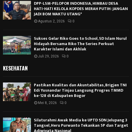
DPP-LSM-PELOPOR INDONESIA, HIMBAU DESA
HATI-HATI KELOLA KOPDES MERAH PUTIH: JANGAN
JADI BOM WAKTU UTANG*
Agustus 2, 2026
0
Sukses Gelar Riko Goes to School, SD Islam Nurul
Hidayah Bersama Riko The Series Perkuat
Karakter Islami dan Akhlak
Juli 29, 2026
0
KESEHATAN
Pastikan Kualitas dan Akuntabilitas, Brigjen TNI
Edi Yusnandar Tinjau Langsung Progres TMMD
ke-128 di Kabupaten Bogor
Mei 8, 2026
0
Silaturahmi Awak Media ke UPTD SDN Jelupang 3
Tangsel, Heru Purwanto Tekankan 5P dan Target
Adiwiyata Nasional