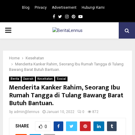
Blog
Privacy
Advertisement
Hubungi Kami
Facebook
Twitter
Instagram
Pinterest
Youtube
PRIMARY
MENU
Home
Kesehatan
Menderita Kanker Rahim, Seorang Ibu Rumah Tangga di Tulang
Bawang Barat Butuh Bantuan.
Berita
Daerah
Kesehatan
Sosial
Menderita Kanker Rahim, Seorang Ibu
Rumah Tangga di Tulang Bawang Barat
Butuh Bantuan.
by
admin@lennus
Januari 10, 2022
0
872
SHARE
0