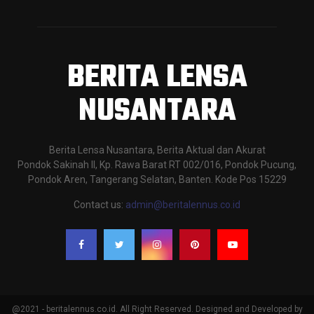
BERITA LENSA
NUSANTARA
Berita Lensa Nusantara, Berita Aktual dan Akurat
Pondok Sakinah II, Kp. Rawa Barat RT 002/016, Pondok Pucung,
Pondok Aren, Tangerang Selatan, Banten. Kode Pos 15229
Contact us:
admin@beritalennus.co.id
@2021 - beritalennus.co.id. All Right Reserved. Designed and Developed by