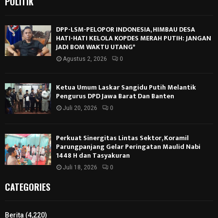
POLITIK
DPP-LSM-PELOPOR INDONESIA, HIMBAU DESA
HATI-HATI KELOLA KOPDES MERAH PUTIH: JANGAN
JADI BOM WAKTU UTANG*
Agustus 2, 2026
0
Ketua Umum Laskar Sangidu Putih Melantik
Pengurus DPD Jawa Barat Dan Banten
Juli 20, 2026
0
Perkuat Sinergitas Lintas Sektor, Koramil
Parungpanjang Gelar Peringatan Maulid Nabi
1448 H dan Tasyakuran
Juli 18, 2026
0
CATEGORIES
Berita
(4,220)