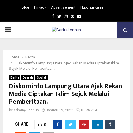
Blog
Privacy
Advertisement
Hubungi Kami
Facebook
Twitter
Instagram
Pinterest
Youtube
PRIMARY
MENU
Home
Berita
Diskominfo Lampung Utara Ajak Rekan Media Ciptakan Iklim
Sejuk Melalui Pemberitaan.
Berita
Daerah
Sosial
Diskominfo Lampung Utara Ajak Rekan
Media Ciptakan Iklim Sejuk Melalui
Pemberitaan.
by
admin@lennus
Januari 19, 2022
0
714
SHARE
0