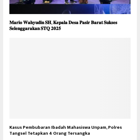
𝐌𝐚𝐫𝐢𝐨 𝐖𝐚𝐡𝐲𝐮𝐝𝐢𝐧 𝐒𝐇, 𝐊𝐞𝐩𝐚𝐥𝐚 𝐃𝐞𝐬𝐚 𝐏𝐚𝐬𝐢𝐫 𝐁𝐚𝐫𝐚𝐭 𝐒𝐮𝐤𝐬𝐞𝐬
𝐒𝐞𝐥𝐞𝐧𝐠𝐠𝐚𝐫𝐚𝐤𝐚𝐧 𝐒𝐓𝐐 𝟐𝟎𝟐𝟓
Kasus Pembubaran Ibadah Mahasiswa Unpam, Polres
Tangsel Tetapkan 4 Orang Tersangka