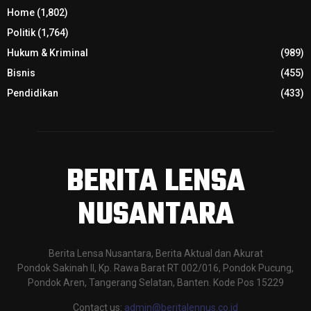
Home
(1,802)
Politik
(1,764)
Hukum & Kriminal
(989)
Bisnis
(455)
Pendidikan
(433)
BERITA LENSA
NUSANTARA
Berita Lensa Nusantara, Berita Aktual dan Akurat
Pondok Sakinah II, Kp. Rawa Barat RT 002/016, Pondok Pucung,
Pondok Aren, Tangerang Selatan, Banten. Kode Pos 15229
Contact us:
admin@beritalennus.co.id