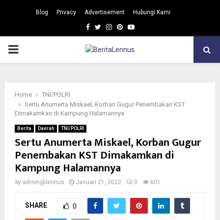
Blog
Privacy
Advertisement
Hubungi Kami
Facebook
Twitter
Instagram
Pinterest
Youtube
PRIMARY
MENU
Home
TNI/POLRI
Sertu Anumerta Miskael, Korban Gugur Penembakan KST
Dimakamkan di Kampung Halamannya
Berita
Daerah
TNI/POLRI
Sertu Anumerta Miskael, Korban Gugur
Penembakan KST Dimakamkan di
Kampung Halamannya
by
admin@lennus
Januari 21, 2022
0
601
SHARE
0