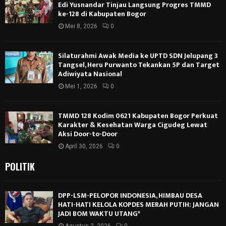
Edi Yusnandar Tinjau Langsung Progres TMMD
ke-128 di Kabupaten Bogor
Mei 8, 2026
0
Silaturahmi Awak Media ke UPTD SDN Jelupang 3
Tangsel, Heru Purwanto Tekankan 5P dan Target
Adiwiyata Nasional
Mei 1, 2026
0
TMMD 128 Kodim 0621 Kabupaten Bogor Perkuat
Karakter & Kesehatan Warga Cigudeg Lewat
Aksi Door-to-Door
April 30, 2026
0
POLITIK
DPP-LSM-PELOPOR INDONESIA, HIMBAU DESA
HATI-HATI KELOLA KOPDES MERAH PUTIH: JANGAN
JADI BOM WAKTU UTANG*