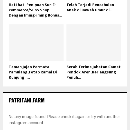
Hati hati Penipuan Sun E-
Telah Terjadi Pencabulan
commerce/Sun5.Shop
Anak di Bawah Umur di...
Dengan Iming-iming Bonus...
Taman Jajan Permata
Serah Terima Jabatan Camat
Pamulang,Tetap Ramai Di
Pondok Aren, Berlangsung
Kunjungi ,...
Penuh...
PATRITANI.FARM
No any image found. Please check it again or try with another
instagram account.