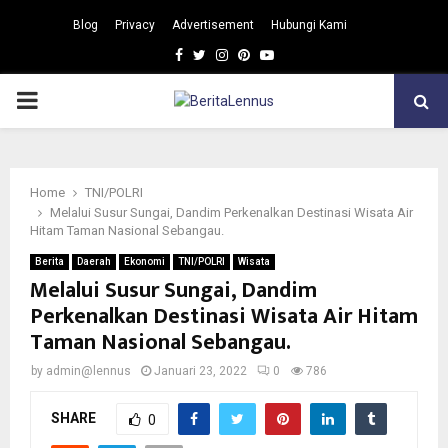
Blog
Privacy
Advertisement
Hubungi Kami
Facebook
Twitter
Instagram
Pinterest
Youtube
PRIMARY
MENU
Home
TNI/POLRI
Melalui Susur Sungai, Dandim Perkenalkan Destinasi Wisata Air
Hitam Taman Nasional Sebangau.
Berita
Daerah
Ekonomi
TNI/POLRI
Wisata
Melalui Susur Sungai, Dandim
Perkenalkan Destinasi Wisata Air Hitam
Taman Nasional Sebangau.
by
admin@lennus
Januari 23, 2022
0
786
SHARE
0