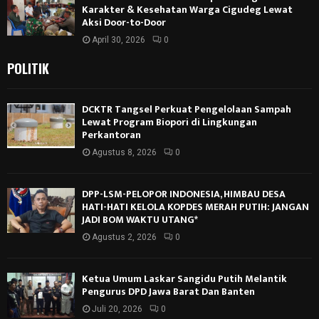
Karakter & Kesehatan Warga Cigudeg Lewat
Aksi Door-to-Door
April 30, 2026
0
POLITIK
DCKTR Tangsel Perkuat Pengelolaan Sampah
Lewat Program Biopori di Lingkungan
Perkantoran
Agustus 8, 2026
0
DPP-LSM-PELOPOR INDONESIA, HIMBAU DESA
HATI-HATI KELOLA KOPDES MERAH PUTIH: JANGAN
JADI BOM WAKTU UTANG*
Agustus 2, 2026
0
Ketua Umum Laskar Sangidu Putih Melantik
Pengurus DPD Jawa Barat Dan Banten
Juli 20, 2026
0