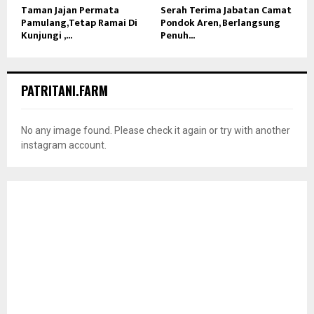
Taman Jajan Permata
Serah Terima Jabatan Camat
Pamulang,Tetap Ramai Di
Pondok Aren, Berlangsung
Kunjungi ,...
Penuh...
PATRITANI.FARM
No any image found. Please check it again or try with another
instagram account.