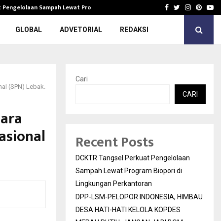
t Pengelolaan Sampah Lewat Program…
DPP-LSM-PELO
Facebook
Twitter
Instagra
Pinter
Yo
GLOBAL
ADVETORIAL
REDAKSI
Cari
nal (SPN) Lebak.
CARI
Para
asional
Recent Posts
DCKTR Tangsel Perkuat Pengelolaan
Sampah Lewat Program Biopori di
Lingkungan Perkantoran
DPP-LSM-PELOPOR INDONESIA, HIMBAU
DESA HATI-HATI KELOLA KOPDES