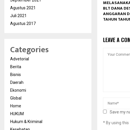
September 2021
MELASANAKA
BLT DANA DE
Agustus 2021
ANGGARAN D
Juli 2021
TAHUN TAHU
Agustus 2017
LEAVE A CO
Categories
Advetorial
Berita
Bisnis
Daerah
Ekonomi
Global
Home
Save my na
HUKUM
Hukum & Kriminal
* By using thi
Kesehatan