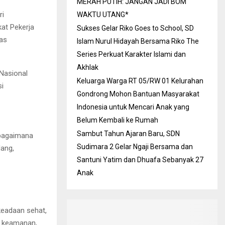
MERAH PUTIH: JANGAN JADI BOM
ri
WAKTU UTANG*
kat Pekerja
Sukses Gelar Riko Goes to School, SD
as
Islam Nurul Hidayah Bersama Riko The
Series Perkuat Karakter Islami dan
Akhlak
 Nasional
Keluarga Warga RT 05/RW 01 Kelurahan
si
Gondrong Mohon Bantuan Masyarakat
Indonesia untuk Mencari Anak yang
Belum Kembali ke Rumah
Sambut Tahun Ajaran Baru, SDN
 bagaimana
Sudimara 2 Gelar Ngaji Bersama dan
ang,
Santuni Yatim dan Dhuafa Sebanyak 27
Anak
keadaan sehat,
h keamanan,