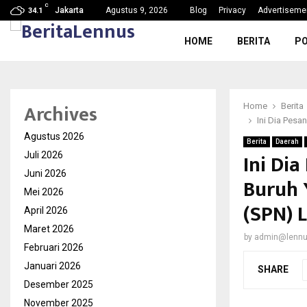
C
il Parungpanjang Gelar…
Ketua PAC Gerindra Kec.Jasinga
Jakarta
Agustus 9, 2026
Blog
Privacy
Advertiseme
34.1
HOME
BERITA
PO
Archives
Home
Berita
Ini Dia Pesa
Agustus 2026
Berita
Daerah
Ini Di
Juli 2026
Juni 2026
Buruh 
Mei 2026
(SPN) 
April 2026
Maret 2026
by
admin@lenn
Februari 2026
Januari 2026
SHARE
Desember 2025
November 2025