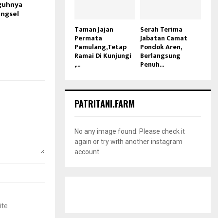
guhnya
angsel
Taman Jajan
Serah Terima
Permata
Jabatan Camat
Pamulang,Tetap
Pondok Aren,
Ramai Di Kunjungi
Berlangsung
,...
Penuh...
PATRITANI.FARM
No any image found. Please check it
again or try with another instagram
account.
ite.