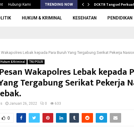
 Meradang, Nama Baik…
DCKTR Tangsel Perkua
nt
Hubungi Kami
TRENDING NOW
LITIK
HUKUM & KRIMINAL
KESEHATAN
PENDIDIKAN
n Wakapolres Lebak kepada Para Buruh Yang Tergabung Serikat Pekerja Nasio
Hukum & Kriminal
TNI/POLRI
a Pesan Wakapolres Lebak kepada 
Yang Tergabung Serikat Pekerja N
Lebak.
us
Januari 26, 2022
0
633
0