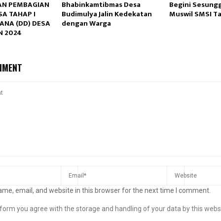
N PEMBAGIAN
Bhabinkamtibmas Desa
Begini Sesung
SA TAHAP I
Budimulya Jalin Kedekatan
Muswil SMSI T
ANA (DD) DESA
dengan Warga
N 2024
MMENT
me, email, and website in this browser for the next time I comment.
s form you agree with the storage and handling of your data by this webs