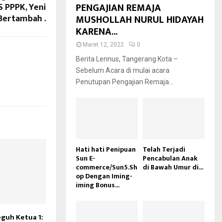
PENGAJIAN REMAJA
S PPPK, Yeni
Bertambah .
MUSHOLLAH NURUL HIDAYAH
KARENA...
Maret 12, 2022
0
Berita Lennus, Tangerang Kota –
Sebelum Acara di mulai acara
Penutupan Pengajian Remaja...
Hati hati Penipuan
Telah Terjadi
Sun E-
Pencabulan Anak
commerce/Sun5.Sh
di Bawah Umur di...
op Dengan Iming-
iming Bonus...
eguh Ketua 1: