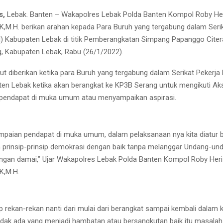
s,
Lebak. Banten – Wakapolres Lebak Polda Banten Kompol Roby He
IK,M.H. berikan arahan kepada Para Buruh yang tergabung dalam Seri
) Kabupaten Lebak di titik Pemberangkatan Simpang Papanggo Citer
, Kabupaten Lebak, Rabu (26/1/2022).
ut diberikan ketika para Buruh yang tergabung dalam Serikat Pekerja
en Lebak ketika akan berangkat ke KP3B Serang untuk mengikuti Ak
pendapat di muka umum atau menyampaikan aspirasi.
paian pendapat di muka umum, dalam pelaksanaan nya kita diatur
prinsip-prinsip demokrasi dengan baik tanpa melanggar Undang-und
gan damai,” Ujar Wakapolres Lebak Polda Banten Kompol Roby Heri
K,M.H.
p rekan-rekan nanti dari mulai dari berangkat sampai kembali dalam 
idak ada yang menjadi hambatan atau bersangkutan baik itu masala