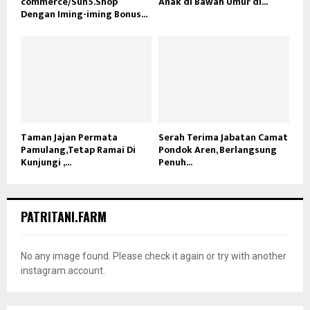
commerce/Sun5.Shop
Anak di Bawah Umur di...
Dengan Iming-iming Bonus...
Taman Jajan Permata
Serah Terima Jabatan Camat
Pamulang,Tetap Ramai Di
Pondok Aren, Berlangsung
Kunjungi ,...
Penuh...
PATRITANI.FARM
No any image found. Please check it again or try with another
instagram account.