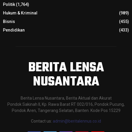
Politik
(1,764)
Hukum & Kriminal
(989)
Bisnis
(455)
Pendidikan
(433)
BERITA LENSA
NUSANTARA
Berita Lensa Nusantara, Berita Aktual dan Akurat
Pondok Sakinah II, Kp. Rawa Barat RT 002/016, Pondok Pucung,
Pondok Aren, Tangerang Selatan, Banten. Kode Pos 15229
Contact us:
admin@beritalennus.co.id