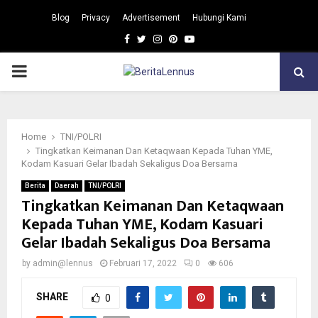
Blog
Privacy
Advertisement
Hubungi Kami
Facebook
Twitter
Instagram
Pinterest
Youtube
PRIMARY
MENU
Home
TNI/POLRI
Tingkatkan Keimanan Dan Ketaqwaan Kepada Tuhan YME,
Kodam Kasuari Gelar Ibadah Sekaligus Doa Bersama
Berita
Daerah
TNI/POLRI
Tingkatkan Keimanan Dan Ketaqwaan
Kepada Tuhan YME, Kodam Kasuari
Gelar Ibadah Sekaligus Doa Bersama
by
admin@lennus
Februari 17, 2022
0
606
SHARE
0