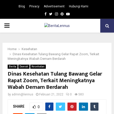
Blog
Privacy
Advertisement
Hubungi Kami
Facebook
Twitter
Instagram
Pinterest
Youtube
PRIMARY
MENU
Home
Kesehatan
Dinas Kesehatan Tulang Bawang Gelar Rapat Zoom, Terkait
Meningkatnya Wabah Demam Berdarah
Berita
Daerah
Kesehatan
Dinas Kesehatan Tulang Bawang Gelar
Rapat Zoom, Terkait Meningkatnya
Wabah Demam Berdarah
by
admin@lennus
Februari 21, 2022
0
583
SHARE
0