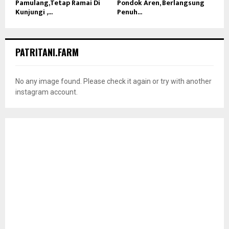
Pamulang,Tetap Ramai Di
Pondok Aren, Berlangsung
Kunjungi ,...
Penuh...
PATRITANI.FARM
No any image found. Please check it again or try with another
instagram account.