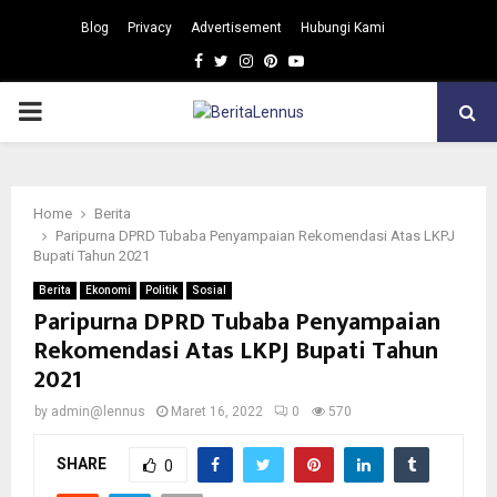
Blog
Privacy
Advertisement
Hubungi Kami
Facebook
Twitter
Instagram
Pinterest
Youtube
PRIMARY
MENU
Home
Berita
Paripurna DPRD Tubaba Penyampaian Rekomendasi Atas LKPJ
Bupati Tahun 2021
Berita
Ekonomi
Politik
Sosial
Paripurna DPRD Tubaba Penyampaian
Rekomendasi Atas LKPJ Bupati Tahun
2021
by
admin@lennus
Maret 16, 2022
0
570
SHARE
0