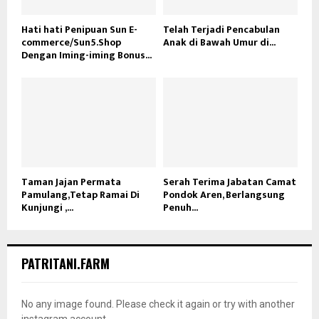
Hati hati Penipuan Sun E-
Telah Terjadi Pencabulan
commerce/Sun5.Shop
Anak di Bawah Umur di...
Dengan Iming-iming Bonus...
Taman Jajan Permata
Serah Terima Jabatan Camat
Pamulang,Tetap Ramai Di
Pondok Aren, Berlangsung
Kunjungi ,...
Penuh...
PATRITANI.FARM
No any image found. Please check it again or try with another