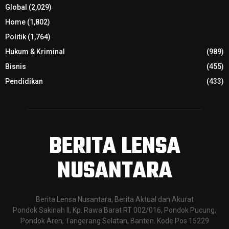
Global
(2,029)
Home
(1,802)
Politik
(1,764)
Hukum & Kriminal
(989)
Bisnis
(455)
Pendidikan
(433)
BERITA LENSA
NUSANTARA
Berita Lensa Nusantara, Berita Aktual dan Akurat
Pondok Sakinah II, Kp. Rawa Barat RT 002/016, Pondok Pucung,
Pondok Aren, Tangerang Selatan, Banten. Kode Pos 15229