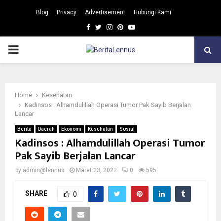
Blog
Privacy
Advertisement
Hubungi Kami
Facebook
Twitter
Instagram
Pinterest
Youtube
PRIMARY
MENU
Home
Kesehatan
Kadinsos : Alhamdulillah Operasi Tumor Pak Sayib Berjalan
Lancar
Berita
Daerah
Ekonomi
Kesehatan
Sosial
Kadinsos : Alhamdulillah Operasi Tumor
Pak Sayib Berjalan Lancar
by
admin@lennus
Maret 23, 2022
0
595
SHARE
0