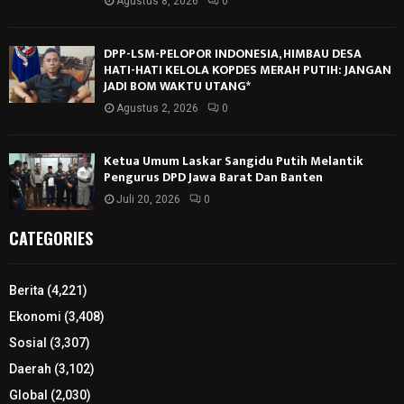
Agustus 8, 2026
0
DPP-LSM-PELOPOR INDONESIA, HIMBAU DESA
HATI-HATI KELOLA KOPDES MERAH PUTIH: JANGAN
JADI BOM WAKTU UTANG*
Agustus 2, 2026
0
Ketua Umum Laskar Sangidu Putih Melantik
Pengurus DPD Jawa Barat Dan Banten
Juli 20, 2026
0
CATEGORIES
Berita
(4,221)
Ekonomi
(3,408)
Sosial
(3,307)
Daerah
(3,102)
Global
(2,030)