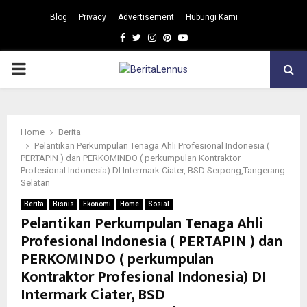
Blog
Privacy
Advertisement
Hubungi Kami
Facebook
Twitter
Instagram
Pinterest
Youtube
PRIMARY
MENU
Home
Berita
Pelantikan Perkumpulan Tenaga Ahli Profesional Indonesia (
PERTAPIN ) dan PERKOMINDO ( perkumpulan Kontraktor
Profesional Indonesia) DI Intermark Ciater, BSD Serpong,Tangerang
Selatan
Berita
Bisnis
Ekonomi
Home
Sosial
Pelantikan Perkumpulan Tenaga Ahli
Profesional Indonesia ( PERTAPIN ) dan
PERKOMINDO ( perkumpulan
Kontraktor Profesional Indonesia) DI
Intermark Ciater, BSD