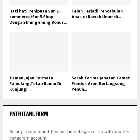
Hati hati Penipuan Sun E-
Telah Terjadi Pencabulan
commerce/Sun5.Shop
Anak di Bawah Umur di...
Dengan Iming-iming Bonus...
Taman Jajan Permata
Serah Terima Jabatan Camat
Pamulang,Tetap Ramai Di
Pondok Aren, Berlangsung
Kunjungi ,...
Penuh...
PATRITANI.FARM
No any image found. Please check it again or try with another
instagram account.