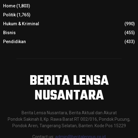
Home
(1,803)
Politik
(1,765)
Hukum & Kriminal
(990)
Bisnis
(455)
Pendidikan
(433)
BERITA LENSA
NUSANTARA
Berita Lensa Nusantara, Berita Aktual dan Akurat
Pondok Sakinah II, Kp. Rawa Barat RT 002/016, Pondok Pucung,
Pondok Aren, Tangerang Selatan, Banten. Kode Pos 15229
Contact us:
admin@beritalennus.co.id