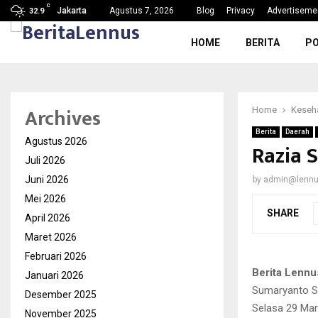
C
g, Nama Baik…
SDN Karang Tengah 6 Gelar MPL
Jakarta
Agustus 7, 2026
Blog
Privacy
Advertiseme
32.9
HOME
BERITA
PO
Archives
Home
Keseh
Berita
Daerah
Agustus 2026
Razia 
Juli 2026
Juni 2026
by
admin@lenn
Mei 2026
SHARE
April 2026
Maret 2026
Februari 2026
Berita Lennu
Januari 2026
Sumaryanto SI
Desember 2025
Selasa 29 Mar
November 2025