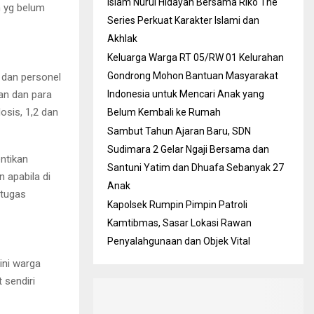
Islam Nurul Hidayah Bersama Riko The
n yg belum
Series Perkuat Karakter Islami dan
Akhlak
Keluarga Warga RT 05/RW 01 Kelurahan
Gondrong Mohon Bantuan Masyarakat
, dan personel
an dan para
Indonesia untuk Mencari Anak yang
osis, 1,2 dan
Belum Kembali ke Rumah
Sambut Tahun Ajaran Baru, SDN
Sudimara 2 Gelar Ngaji Bersama dan
ntikan
Santuni Yatim dan Dhuafa Sebanyak 27
n apabila di
Anak
etugas
Kapolsek Rumpin Pimpin Patroli
Kamtibmas, Sasar Lokasi Rawan
Penyalahgunaan dan Objek Vital
ini warga
 sendiri