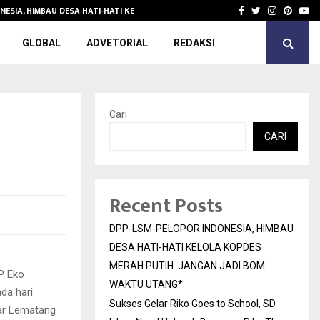
NESIA, HIMBAU DESA HATI-HATI KELOLA KOPDES…
Sukses Gelar 
Facebook
Twitter
Instagra
Pinter
Yo
GLOBAL
ADVETORIAL
REDAKSI
Cari
CARI
Recent Posts
DPP-LSM-PELOPOR INDONESIA, HIMBAU
DESA HATI-HATI KELOLA KOPDES
MERAH PUTIH: JANGAN JADI BOM
P Eko
WAKTU UTANG*
da hari
Sukses Gelar Riko Goes to School, SD
sar Lematang