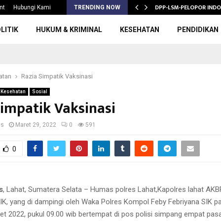
S 2026/2027,…
DPP-LSM-PELOPOR INDO
nt
Hubungi Kami
TRENDING NOW
LITIK
HUKUM & KRIMINAL
KESEHATAN
PENDIDIKAN
atan
Razia Simpatik Vaksinasi
Kesehatan
Sosial
Simpatik Vaksinasi
us
Maret 29, 2022
0
591
0
s
, Lahat, Sumatera Selata – Humas polres Lahat,Kapolres lahat AKB
K, yang di dampingi oleh Waka Polres Kompol Feby Febriyana SIK pa
et 2022, pukul 09.00 wib bertempat di pos polisi simpang empat pa