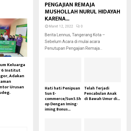
PENGAJIAN REMAJA
MUSHOLLAH NURUL HIDAYAH
KARENA...
Maret 12, 2022
0
Berita Lennus, Tangerang Kota –
Sebelum Acara di mulai acara
Penutupan Pengajian Remaja...
um Keluarga
6 Institut
ogor, Adakan
laman
ntor Urusan
Hati hati Penipuan
Telah Terjadi
udeg.
Sun E-
Pencabulan Anak
commerce/Sun5.Sh
di Bawah Umur di...
op Dengan Iming-
iming Bonus...