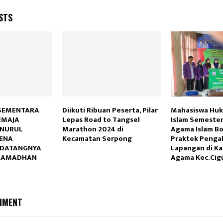
STS
SEMENTARA
Diikuti Ribuan Peserta, Pilar
Mahasiswa Huk
EMAJA
Lepas Road to Tangsel
Islam Semester 
NURUL
Marathon 2024 di
Agama Islam B
RENA
Kecamatan Serpong
Praktek Penga
DATANGNYA
Lapangan di Ka
 RAMADHAN
Agama Kec.Cig
MMENT