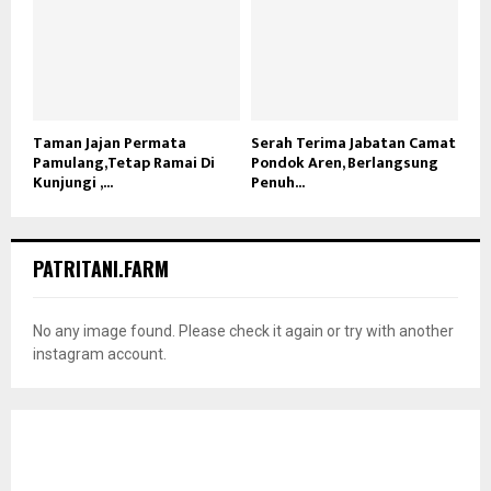
Taman Jajan Permata
Serah Terima Jabatan Camat
Pamulang,Tetap Ramai Di
Pondok Aren, Berlangsung
Kunjungi ,...
Penuh...
PATRITANI.FARM
No any image found. Please check it again or try with another
instagram account.