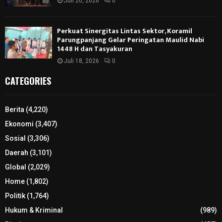
Juli 20, 2026
0
Perkuat Sinergitas Lintas Sektor, Koramil
Parungpanjang Gelar Peringatan Maulid Nabi
1448 H dan Tasyakuran
Juli 18, 2026
0
CATEGORIES
Berita
(4,220)
Ekonomi
(3,407)
Sosial
(3,306)
Daerah
(3,101)
Global
(2,029)
Home
(1,802)
Politik
(1,764)
Hukum & Kriminal
(989)