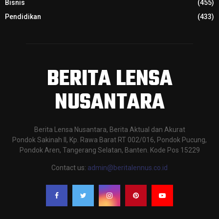
Bisnis
(455)
Pendidikan
(433)
BERITA LENSA
NUSANTARA
Berita Lensa Nusantara, Berita Aktual dan Akurat
Pondok Sakinah II, Kp. Rawa Barat RT 002/016, Pondok Pucung,
Pondok Aren, Tangerang Selatan, Banten. Kode Pos 15229
Contact us:
admin@beritalennus.co.id