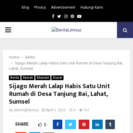
Blog
Privacy
Advertisement
Hubungi Kami
Facebook
Twitter
Instagram
Pinterest
Youtube
PRIMARY
MENU
Home
Berita
Sijago Merah Lalap Habis Satu Unit Rumah di Desa Tanjung Bai,
Lahat, Sumsel
Berita
Daerah
Ekonomi
Sosial
Sijago Merah Lalap Habis Satu Unit
Rumah di Desa Tanjung Bai, Lahat,
Sumsel
by
admin@lennus
April 5, 2022
0
761
SHARE
0