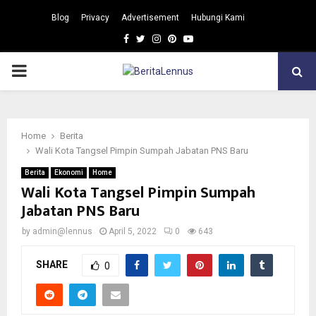
Blog
Privacy
Advertisement
Hubungi Kami
Facebook
Twitter
Instagram
Pinterest
Youtube
PRIMARY
MENU
Home
Berita
Wali Kota Tangsel Pimpin Sumpah Jabatan PNS Baru
Berita
Ekonomi
Home
Wali Kota Tangsel Pimpin Sumpah
Jabatan PNS Baru
by
admin@lennus
April 5, 2022
0
643
SHARE
0